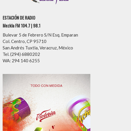
ESTACIÓN DE RADIO
Mezkla FM 104.7 | 98.1
Bulevar 5 de Febrero S/N Esq. Emparan
Col. Centro, CP 95710
San Andrés Tuxtla, Veracruz, México
Tel. (294) 6880202
WA: 294 140 6255