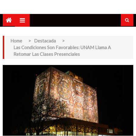
Home
>
Destacada
>
Las Condiciones Son Favorables: UNAM Llama A
Retomar Las Clases Presenciales