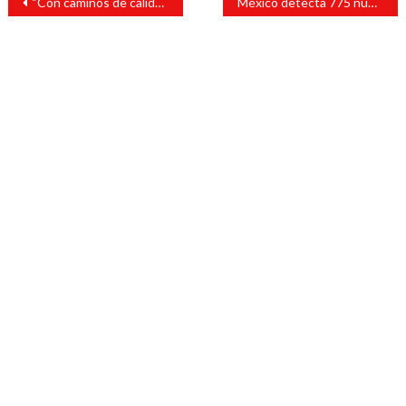
“Con caminos de calidad unimos y beneficiamos a las comunidades de San Andrés”: Tavo Pérez .
México detecta 775 nuevos contagios de Covid-19
de
entradas