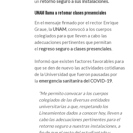
un
retorno seguro a sus instalaciones.
UNAM
llama
UNAM llama a retomar clases presenciales
a
retomar
En el mensaje firmado por el rector Enrique
las
Graue, la
UNAM
, convocó a los cuerpos
clases
colegiados para que lleven a cabo las
presenciales
adecuaciones pertinentes que permitan
el
regreso seguro a clases presenciales
.
Informó que existen factores favorables para
que se den de nuevo las actividades cotidianas
de la Universidad que fueron pausadas por
la
emergencia sanitanira del COVID-19
.
“Me permito convocar a los cuerpos
colegiados de las diversas entidades
universitarias a que, respetando los
Lineamientos dados a conocer hoy, lleven a
cabo las adecuaciones pertinentes para el
retorno seguro a nuestras instalaciones, a
fin de que el resto del estudiantado y