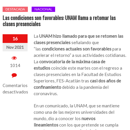
DESTACADA
NACIONAL
Las condiciones son favorables: UNAM llama a retomar las
clases presenciales
La
UNAM hizo llamado para que se retomen las
16
clases presenciales
señalando que
Nov 2021
“las
condiciones actuales son favorables
para
acelerar el retorno” a sus actividades cotidianas.
La
convocatoria de la máxima casa de
1014
estudios
coincide este martes con el regreso a
clases presenciales en la Facultad de Estudios
Superiores, FES-Acatlán tras
casi dos años de
Comentarios
confinamiento
debido a la pandemia del
desactivados
coronavirus.
en
En un comunicado, la UNAM, que se mantiene
Las
como una de las mejores universidades del
condiciones
mundo, dio a conocer los
nuevos
son
lineamientos
con los que pretende se cumpla
favorables: