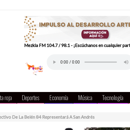
Mezkla FM 104.7 / 98.1 - ¡Escúchanos en cualquier par
a roja
Deportes
Economía
Música
Tecnología
electivo De La Belén 84 Representará A San Andrés