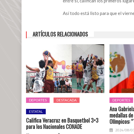
entre sí, califican los primeros luga
9;
selectivo
Así todo está listo para que el viern
de
la
Belén
ARTÍCULOS RELACIONADOS
84
representará
a
San
Andrés
DEPORTES
DESTACADA
DEPORTES
Ana Gabriel
ESTATAL
medallas de
Califica Veracruz en Basquetbol 3×3
Olímpicos: 
para los Nacionales CONADE
2024/08/0