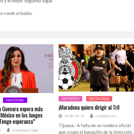
res y el mejor segundo lugar.
es ruede el balón.
DEPORTES
DESTACADA
NACIONAL
¡Maradona quiere dirigir al Tri!
a Guevara espera más
 México en los Juegos
2018/10/13
La Redacción
“Tengo esperanza”
Tijuana.- A falta de un nombre oficial
3
Guadalupe Cagal
que ocupe el banquillo de la Selección