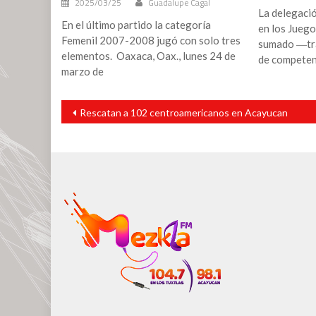
2025/03/25
Guadalupe Cagal
La delegació
En el último partido la categoría
en los Juego
Femenil 2007-2008 jugó con solo tres
sumado ―tra
elementos. Oaxaca, Oax., lunes 24 de
de compete
marzo de
Navegación
Rescatan a 102 centroamericanos en Acayucan
de
entradas