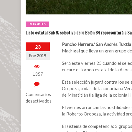
DEPORTES
Listo estatal Sub 9; selectivo de la Belén 84 representará a S
Pancho Herrera/ San Andrés Tuxtla 
23
Madrigal que lleva un gran grupo de 
Ene 2019
Será este viernes 25 cuando el selec
encare el torneo estatal de la Asoci
1357
Esta selección jugará contra los sel
Orepeza, todas de la conurbana Vera
Comentarios
de Minatitlán (la liga de la colonia
desactivados
El viernes arrancan las hostilidades 
en
la Roberto Oropeza, la actividad pro
Listo
estatal
El sistema de competencia: 3 grupos
Sub