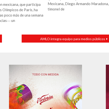
Mexicana, Diego Armando Maradona,
n mexicana, que participa
timonel de
s Olímpicos de París, ha
s poco más de una semana
ncias― un
AMLO integra equipo para medios públicos