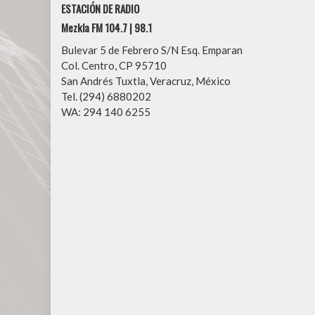
ESTACIÓN DE RADIO
Mezkla FM 104.7 | 98.1
Bulevar 5 de Febrero S/N Esq. Emparan
Col. Centro, CP 95710
San Andrés Tuxtla, Veracruz, México
Tel. (294) 6880202
WA: 294 140 6255