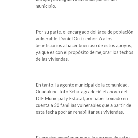
“Desarrollo
municipio.
a
la
Vivienda
y
Por su parte, el encargado del área de población
la
vulnerable, Daniel Ortíz exhortó a los
Comunidad”
beneficiarios a hacer buen uso de estos apoyos,
a
ya que es con el propósito de mejorar los techos
Benito
de las viviendas.
Juárez
En tanto, la agente municipal de la comunidad,
Guadalupe Toto Seba, agradeció el apoyo del
DIF Municipal y Estatal, por haber tomado en
cuenta a 30 familias vulnerables que a partir de
esta fecha podrán rehabilitar sus viviendas.
Es preciso mencionar que a la entrega de estos