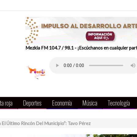
Mezkla FM 104.7 / 98.1 - ¡Escúchanos en cualquier par
a roja
Deportes
Economía
Música
Tecnología
El Último Rincón Del Municipio”: Tavo Pérez