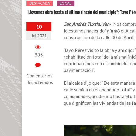
DESTACADA
LOCAL
“Llevamos obra hasta el último rincón del municipio”: Tavo Pér
San Andrés Tuxtla, Ver.-
“Nos comprom
10
lo estamos haciendo” afirmó el Alcal
Jul 2021
construcción de la calle 30 de Abril.
Tavo Pérez visitó la obra y ahí dijo:
885
rehabilitación total de la misma, in
continuaremos con el cambio de tube
pavimentación”.
Comentarios
desactivados
El alcalde dijo que: “De esta maner
calle sumida en el abandono total” 
en
comunidades, acudiendo hasta el últ
“Llevamos
que dignifican las viviendas de las f
obra
hasta
el
último
rincón