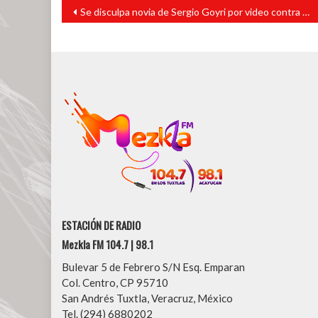
Navegación
Se disculpa novia de Sergio Goyri por video contra Yalitza
de
entradas
ESTACIÓN DE RADIO
Mezkla FM 104.7 | 98.1
Bulevar 5 de Febrero S/N Esq. Emparan
Col. Centro, CP 95710
San Andrés Tuxtla, Veracruz, México
Tel. (294) 6880202