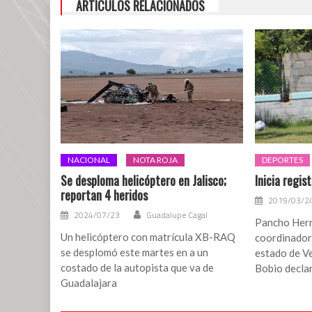
ARTÍCULOS RELACIONADOS
que
fue
secuestrado
NACIONAL
NOTA ROJA
DEPORTES
Se desploma helicóptero en Jalisco;
Inicia regis
reportan 4 heridos
2019/03/2
2024/07/23
Guadalupe Cagal
Pancho Herr
Un helicóptero con matrícula XB-RAQ
coordinador 
se desplomó este martes en a un
estado de Ve
costado de la autopista que va de
Bobio decla
Guadalajara