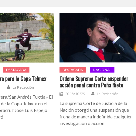
DESTACADA
DESTACADA
NACIONAL
tro para la Copa Telmex
Ordena Suprema Corte suspender
acción penal contra Peña Nieto
4
La Redacción
2018/10/29
La Redacción
era/San Andrés Tuxtla.- El
La suprema Corte de Justicia de la
de la Copa Telmex en el
Nación otorgó una suspensión que
racruz José Luis Espejo
frena de manera indefinida cualquier
ró
investigación o acción