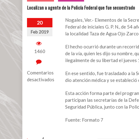
Localizan a agente de la Policía Federal que fue secuestrado
Nogales, Ver.- Elementos de la Secre
20
Federal de iniciales G. P. N., de 54 
Feb 2019
la localidad Taza de Agua Ojo Zarco,
El hecho ocurrió durante un recorr
1460
de la vía, quien les dijo su nombre, 
ilegalmente de su libertad el jueves 
Comentarios
En ese sentido, fue trasladado a la 
desactivados
dio atención médica y se estableció 
en
Esta acción forma parte del program
Localizan
participan las secretarías de la D
a
Seguridad Pública, junto con la Polic
agente
de
Fuente: Formato 7
la
Policía
Federal