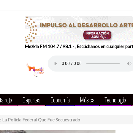
Mezkla FM 104.7 / 98.1 - ¡Escúchanos en cualquier par
a roja
Deportes
Economía
Música
Tecnología
 La Policía Federal Que Fue Secuestrado