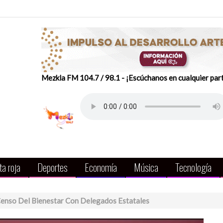
Mezkla FM 104.7 / 98.1 - ¡Escúchanos en cualquier par
a roja
Deportes
Economía
Música
Tecnología
enso Del Bienestar Con Delegados Estatales