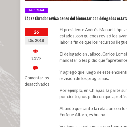
NACIONAL
López Obrador revisa censo del bienestar con delegados estat
El presidente Andrés Manuel López 
26
estados, con quienes revisó los avan
Dic 2018
labor a fin de que los recursos llegue
El delegado en Jalisco, Carlos Lomel
1199
mandatario les pidió que “apretemos
Y agregó que luego de este encuentr
Comentarios
revisión de los programas.
desactivados
Por ejemplo, en Chiapas, la parte s
en
por ciento, nos pidieron que apretár
López
Obrador
Abundó que tanto la relación con los
revisa
Enrique Alfaro, es buena.
censo
del
Venimos a coadyuvar a que tenga una