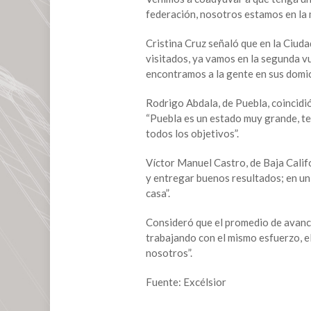
bienestar
federación, nosotros estamos en la m
con
delegados
Cristina Cruz señaló que en la Ciud
estatales
visitados, ya vamos en la segunda vu
encontramos a la gente en sus domici
Rodrigo Abdala, de Puebla, coincidió
“Puebla es un estado muy grande, te
todos los objetivos”.
Víctor Manuel Castro, de Baja Califo
y entregar buenos resultados; en un
casa”.
Consideró que el promedio de avance
trabajando con el mismo esfuerzo, el
nosotros”.
Fuente: Excélsior