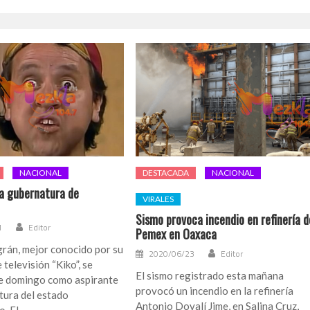
NACIONAL
DESTACADA
NACIONAL
la gubernatura de
VIRALES
Sismo provoca incendio en refinería d
1
Editor
Pemex en Oaxaca
grán, mejor conocido por su
2020/06/23
Editor
 televisión “Kiko”, se
El sismo registrado esta mañana
te domingo como aspirante
provocó un incendio en la refinería
tura del estado
Antonio Dovalí Jime, en Salina Cruz,
. El