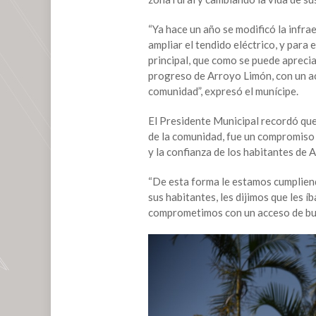
habitantes
de
“Ya hace un año se modificó la infra
Arroyo
ampliar el tendido eléctrico, y para
Limón,
principal, que como se puede apreci
con
progreso de Arroyo Limón, con un ac
un
comunidad”, expresó el munícipe.
camino
pavimentado
El Presidente Municipal recordó que
y
de la comunidad, fue un compromiso 
más
y la confianza de los habitantes de 
amplio:
Tavo
“De esta forma le estamos cumplien
Pérez
sus habitantes, les dijimos que les 
comprometimos con un acceso de buen