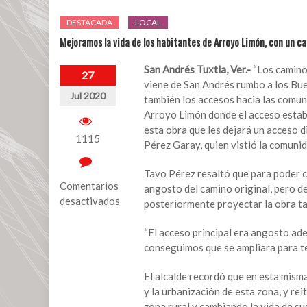
DESTACADA
LOCAL
Mejoramos la vida de los habitantes de Arroyo Limón, con un 
San Andrés Tuxtla, Ver.-
“Los caminos
27
viene de San Andrés rumbo a los Bue
Jul 2020
también los accesos hacia las comu
Arroyo Limón donde el acceso estab
esta obra que les dejará un acceso d
1115
Pérez Garay, quien vistió la comunid
Tavo Pérez resaltó que para poder c
Comentarios
angosto del camino original, pero de
desactivados
posteriormente proyectar la obra tal
en
“El acceso principal era angosto ad
Mejoramos
conseguimos que se ampliara para t
la
vida
El alcalde recordó que en esta mism
de
y la urbanización de esta zona, y rei
los
zona rural y cambiando la vida de su