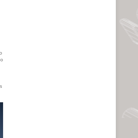
lo
do
os