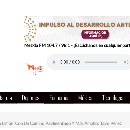
Mezkla FM 104.7 / 98.1 - ¡Escúchanos en cualquier par
a roja
Deportes
Economía
Música
Tecnología
 Limón, Con Un Camino Pavimentado Y Más Amplio: Tavo Pérez