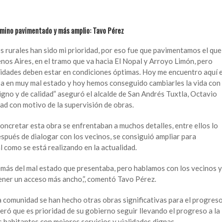
camino pavimentado y más amplio: Tavo Pérez
 rurales han sido mi prioridad, por eso fue que pavimentamos el que
nos Aires, en el tramo que va hacia El Nopal y Arroyo Limón, pero
nidades deben estar en condiciones óptimas. Hoy me encuentro aquí 
a en muy mal estado y hoy hemos conseguido cambiarles la vida con
igno y de calidad” aseguró el alcalde de San Andrés Tuxtla, Octavio
ad con motivo de la supervisión de obras.
oncretar esta obra se enfrentaban a muchos detalles, entre ellos lo
spués de dialogar con los vecinos, se consiguió ampliar para
 como se está realizando en la actualidad.
emás del mal estado que presentaba, pero hablamos con los vecinos y
ener un acceso más ancho,”, comentó Tavo Pérez.
a comunidad se han hecho otras obras significativas para el progres
teró que es prioridad de su gobierno seguir llevando el progreso a la
s habitantes con mejores servicios y vialidades dignas.