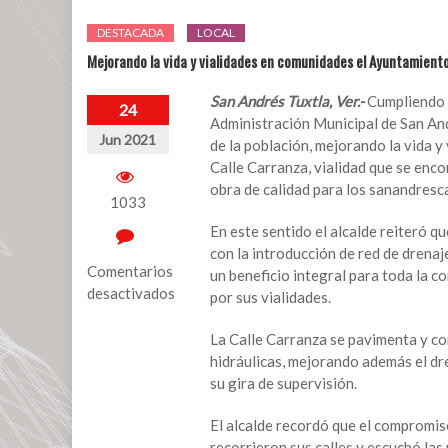
DESTACADA
LOCAL
Mejorando la vida y vialidades en comunidades el Ayuntamient
San Andrés Tuxtla, Ver.-
Cumpliendo a
24
Administración Municipal de San And
Jun 2021
de la población, mejorando la vida 
Calle Carranza, vialidad que se enc
obra de calidad para los sanandresc
1033
En este sentido el alcalde reiteró q
con la introducción de red de drenaj
Comentarios
un beneficio integral para toda la c
desactivados
por sus vialidades.
en
La Calle Carranza se pavimenta y co
Mejorando
hidráulicas, mejorando además el dre
la
su gira de supervisión.
vida
y
El alcalde recordó que el compromis
vialidades
recorrieron sus calles y escuchó las