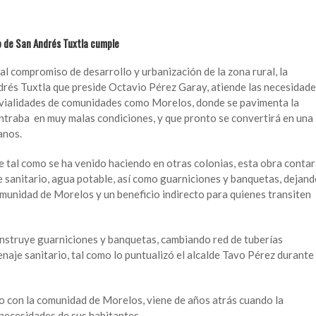
o de San Andrés Tuxtla cumple
l compromiso de desarrollo y urbanización de la zona rural, la
rés Tuxtla que preside Octavio Pérez Garay, atiende las necesidad
y vialidades de comunidades como Morelos, donde se pavimenta la
ontraba en muy malas condiciones, y que pronto se convertirá en una
anos.
ue tal como se ha venido haciendo en otras colonias, esta obra conta
e sanitario, agua potable, así como guarniciones y banquetas, dejan
omunidad de Morelos y un beneficio indirecto para quienes transiten
nstruye guarniciones y banquetas, cambiando red de tuberías
naje sanitario, tal como lo puntualizó el alcalde Tavo Pérez durante
o con la comunidad de Morelos, viene de años atrás cuando la
 necesidades de sus habitantes.