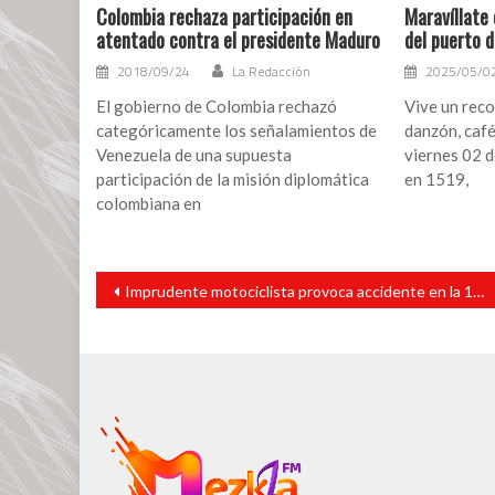
Colombia rechaza participación en
Maravíllate 
atentado contra el presidente Maduro
del puerto 
2018/09/24
La Redacción
2025/05/0
El gobierno de Colombia rechazó
Vive un reco
categóricamente los señalamientos de
danzón, café 
Venezuela de una supuesta
viernes 02 
participación de la misión diplomática
en 1519,
colombiana en
Navegación
Imprudente motociclista provoca accidente en la 180
de
entradas