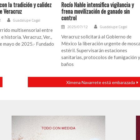
con la tradición y calidez
Rocío Nahle intensifica vigilancia y
de Veracruz
frena movilización de ganado sin
control
2
Guadalupe Cagal
2025/07/12
Guadalupe Cagal
rrido multisensorial entre
Veracruz solicitará al Gobierno de
e historia. Veracruz, Ver.,
México la liberación urgente de mosc
de mayo de 2025.- Fundado
estéril. Supervisarán estaciones
sanitarias, protocolos de fumigación 
baños
Ximena Navarrete está embarazada