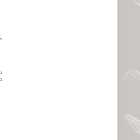
es
rá
do