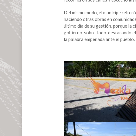
en
comunidades
Del mismo modo, el munícipe reiteró
el
haciendo otras obras en comunidades
Ayuntamiento
último día de su gestión, porque la
de
gobierno, sobre todo, destacando el
San
la palabra empeñada ante el pueblo.
Andrés
Tuxtla
cumple