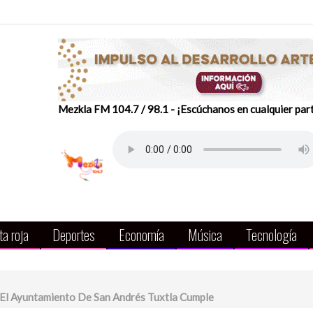
Mezkla FM 104.7 / 98.1 - ¡Escúchanos en cualquier par
a roja
Deportes
Economía
Música
Tecnología
 El Ayuntamiento De San Andrés Tuxtla Cumple