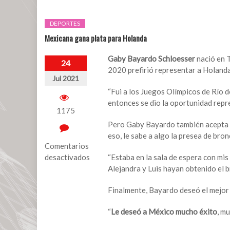
DEPORTES
Mexicana gana plata para Holanda
Gaby Bayardo Schloesser
nació en T
24
2020 prefirió representar a Holand
Jul 2021
“Fui a los Juegos Olímpicos de Río 
entonces se dio la oportunidad repres
1175
Pero Gaby Bayardo también acepta qu
eso, le sabe a algo la presea de bro
Comentarios
desactivados
“Estaba en la sala de espera con mi
Alejandra y Luis hayan obtenido el b
en
Mexicana
Finalmente, Bayardo deseó el mejor 
gana
plata
“
Le deseó a México mucho éxito
, m
para