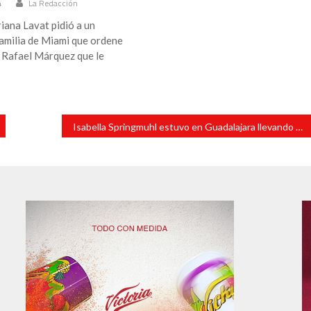
4
La Redacción
riana Lavat pidió a un
familia de Miami que ordene
a Rafael Márquez que le
Isabella Springmuhl estuvo en Guadalajara llevando sus más recientes creaciones de moda incluyente