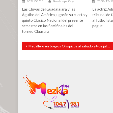
2024/05/13
Guadalupe Cagal
2018/12/1
Las Chivas del Guadalajara y las
La actriz Ad
Águilas del América jugarán su cuarto y
tribunal de 
quinto Clásico Nacional del presente
al futbolist
semestre en las Semifinales del
pague
torneo Clausura
Navegación
Medallero en Juegos Olímpicos al sábado 24 de julio de Tokio 2020; México está en 19 lugar
de
entradas