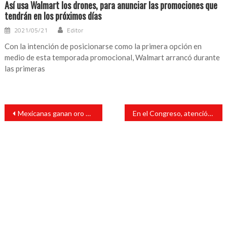
Así usa Walmart los drones, para anunciar las promociones que
tendrán en los próximos días
2021/05/21
Editor
Con la intención de posicionarse como la primera opción en
medio de esta temporada promocional, Walmart arrancó durante
las primeras
Navegación
Mexicanas ganan oro en los duetos de Natación Artística en Panamericanos
En el Congreso, atención a todos los munícipes sin distinción de colores: Esteban Bautista
de
entradas