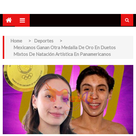
Home
>
Deportes
>
Mexicanos Ganan Otra Medalla De Oro En Duetos
Mixtos De Natación Artística En Panamericanos