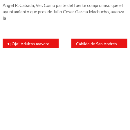
Ángel R. Cabada, Ver. Como parte del fuerte compromiso que el
ayuntamiento que preside Julio Cesar Garcia Machucho, avanza
la
Navegación
¡Ojo! Adultos mayores y personas con discapacidad ya podrán inscribirse a la pensión del Bienestar
Cabildo de San Andrés Tuxtla realizó sesión pública
de
entradas