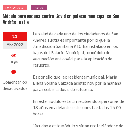
DESTACADA
LOCAL
Módulo para vacuna contra Covid en palacio municipal en San
Andrés Tuxtla
La salud de cada uno de los ciudadanos de San
11
Andrés Tuxtla es importante por lo que la
Abr 2022
Jurisdicción Sanitaria #10, ha instalado en los
bajos del Palacio Municipal, un módulo de
vacunación anticovid, para la aplicación de
995
refuerzo.
Es por ello que la presidenta municipal, María
Comentarios
Elena Solana Calzada asistió hoy por la mañana
desactivados
para recibir la dosis de refuerzo.
en
En este módulo estarán recibiendo a personas de
Módulo
18 años en adelante, este lunes hasta las 15:00
para
horas.
vacuna
contra
“Acudan a este módulo y sigan protegiéndose de