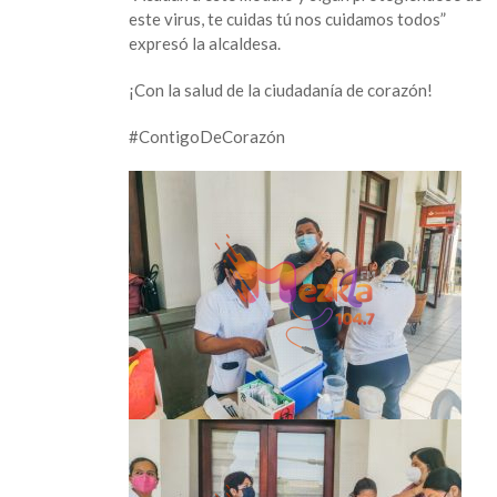
Covid
este virus, te cuidas tú nos cuidamos todos”
en
expresó la alcaldesa.
palacio
municipal
¡Con la salud de la ciudadanía de corazón!
en
San
#ContigoDeCorazón
Andrés
Tuxtla