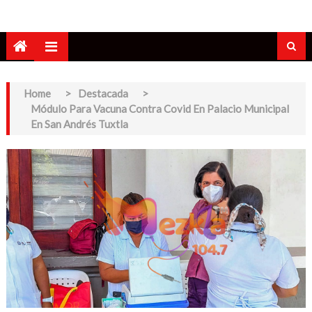
Home
>
Destacada
>
Módulo Para Vacuna Contra Covid En Palacio Municipal
En San Andrés Tuxtla