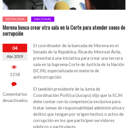
DESTACADA
NACIONAL
Morena busca crear otra sala en la Corte para atender casos de
corrupción
El coordinador de la bancada de Morena en el
04
Senado de la República, Ricardo Monreal Ávila,
Abr 2019
presentará una iniciativa para crear una tercera
sala en la Suprema Corte de Justicia de la Nación
(SCJN), especializada en materia de
1258
anticorrupción.
El también presidente de la Junta de
Comentarios
Coordinación Política (Jucopo) dijo que la SCJN
desactivados
debe contar con la competencia exclusiva para
tratar temas de responsabilidad administrativa y
en
delitos que tengan por origen hechos o actos de
Morena
corrupción en los que participen servidores
busca
públicos y particulares.