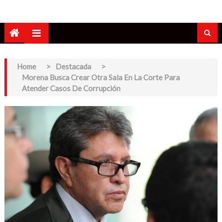
Home
>
Destacada
>
Morena Busca Crear Otra Sala En La Corte Para
Atender Casos De Corrupción