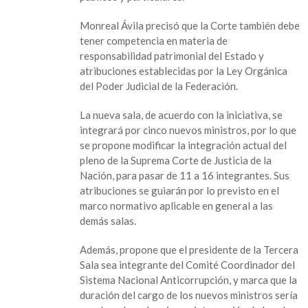
crear
otra
Monreal Ávila precisó que la Corte también debe
sala
tener competencia en materia de
en
responsabilidad patrimonial del Estado y
la
atribuciones establecidas por la Ley Orgánica
Corte
del Poder Judicial de la Federación.
para
atender
La nueva sala, de acuerdo con la iniciativa, se
casos
integrará por cinco nuevos ministros, por lo que
de
se propone modificar la integración actual del
corrupción
pleno de la Suprema Corte de Justicia de la
Nación, para pasar de 11 a 16 integrantes. Sus
atribuciones se guiarán por lo previsto en el
marco normativo aplicable en general a las
demás salas.
Además, propone que el presidente de la Tercera
Sala sea integrante del Comité Coordinador del
Sistema Nacional Anticorrupción, y marca que la
duración del cargo de los nuevos ministros sería