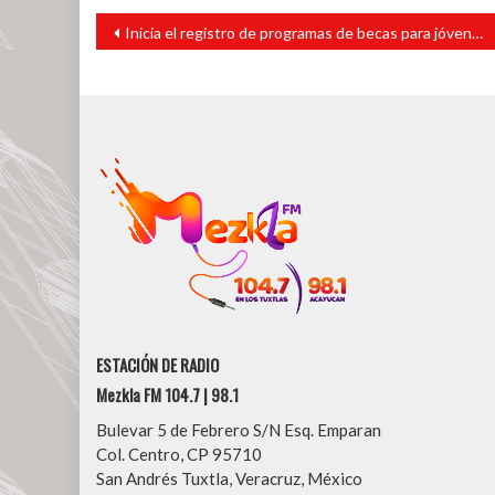
Navegación
Inicia el registro de programas de becas para jóvenes: Cuitláhuac García
de
entradas
ESTACIÓN DE RADIO
Mezkla FM 104.7 | 98.1
Bulevar 5 de Febrero S/N Esq. Emparan
Col. Centro, CP 95710
San Andrés Tuxtla, Veracruz, México