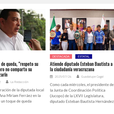
DESTACADA
ESTATAL
 de queda, “respeto su
Atiende diputado Esteban Bautista a
pero no comparto su
la ciudadanía veracruzana
zarín
2025/07/24
Guadalupe Cagal
2
La Redacción
Como cada miércoles, el presidente de
aración de la diputada local
la Junta de Coordinación Política
Ana Miriam Ferráez en la
(Jucopo) de la LXVII Legislatura,
 un toque de queda
diputado Esteban Bautista Hernández