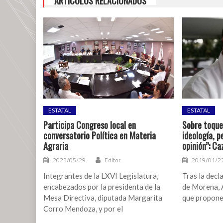
ARTÍCULOS RELACIONADOS
una
mujer
en
trágico
accidente
en
Xalapa
ESTATAL
ESTATAL
Participa Congreso local en
Sobre toque
conversatorio Política en Materia
ideología, 
Agraria
opinión”: Ca
2023/05/29
Editor
2019/01/2
Integrantes de la LXVI Legislatura,
Tras la decl
encabezados por la presidenta de la
de Morena, 
Mesa Directiva, diputada Margarita
que propone
Corro Mendoza, y por el