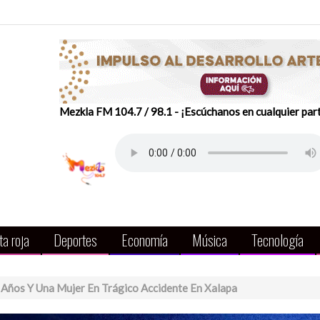
Mezkla FM 104.7 / 98.1 - ¡Escúchanos en cualquier par
a roja
Deportes
Economía
Música
Tecnología
Años Y Una Mujer En Trágico Accidente En Xalapa