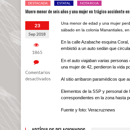
DESTACADA
ESTATAL
NOTA ROJA
Muere menor de seis años y una mujer en trágico accidente en
Una menor de edad y una mujer perdie
23
sábado en la colonia Manantiales, en
Sep 2018
En la calle Azabache esquina Coral,
embistió a un auto sedán que circula
1865
En el auto viajaban varias personas
una mujer de 42, perdieron la vida p
Comentarios
desactivados
Al sitio arribaron paramédicos que au
en
Elementos de la SSP y personal de la
Muere
correspondientes en la zona hasta p
menor
de
Fuente y foto: Veracruznews
seis
años
y