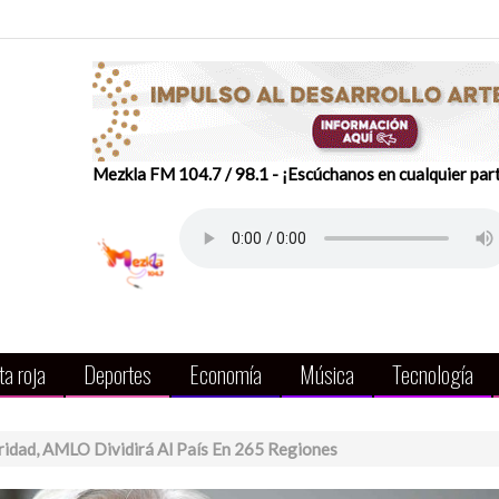
Mezkla FM 104.7 / 98.1 - ¡Escúchanos en cualquier par
a roja
Deportes
Economía
Música
Tecnología
ridad, AMLO Dividirá Al País En 265 Regiones