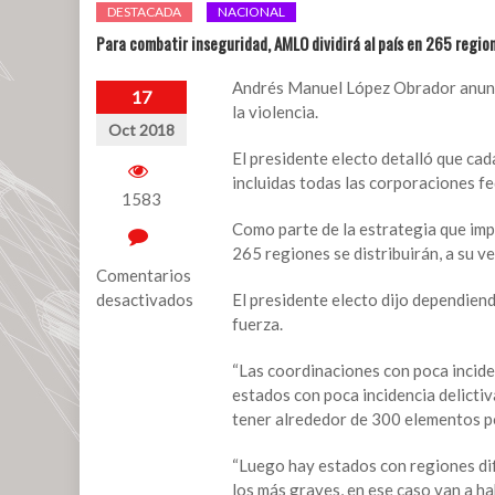
DESTACADA
NACIONAL
Para combatir inseguridad, AMLO dividirá al país en 265 regio
Andrés Manuel López Obrador anunció
17
la violencia.
Oct 2018
El presidente electo detalló que cad
incluidas todas las corporaciones fede
1583
Como parte de la estrategia que imp
265 regiones se distribuirán, a su vez
Comentarios
desactivados
El presidente electo dijo dependiend
fuerza.
en
Para
“Las coordinaciones con poca incide
combatir
estados con poca incidencia delicti
inseguridad,
tener alrededor de 300 elementos p
AMLO
dividirá
“Luego hay estados con regiones difí
al
los más graves, en ese caso van a h