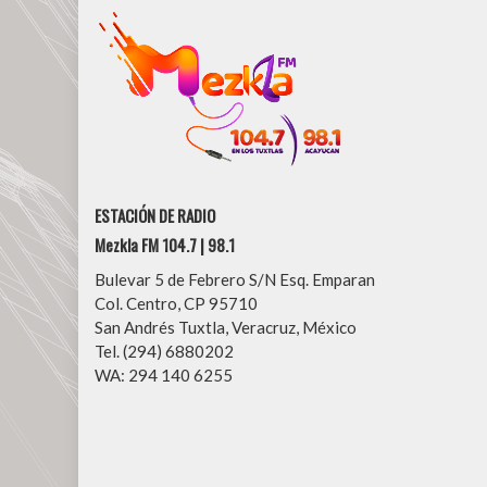
ESTACIÓN DE RADIO
Mezkla FM 104.7 | 98.1
Bulevar 5 de Febrero S/N Esq. Emparan
Col. Centro, CP 95710
San Andrés Tuxtla, Veracruz, México
Tel. (294) 6880202
WA: 294 140 6255