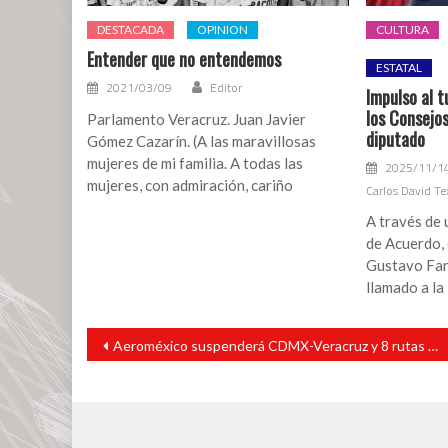
DESTACADA
OPINION
CULTURA
Entender que no entendemos
ESTATAL
2021/03/09
Editor
Impulso al t
los Consejo
Parlamento Veracruz. Juan Javier
diputado
Gómez Cazarín. (A las maravillosas
mujeres de mi familia. A todas las
2025/11/1
mujeres, con admiración, cariño
Carlos David Te
A través de
de Acuerdo, 
Gustavo Far
llamado a la
Navegación
Aeroméxico suspenderá CDMX-Veracruz y 8 rutas más en 2019
de
entradas