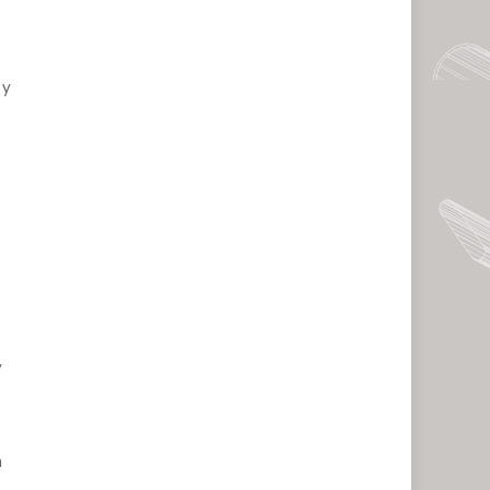
 y
y
n