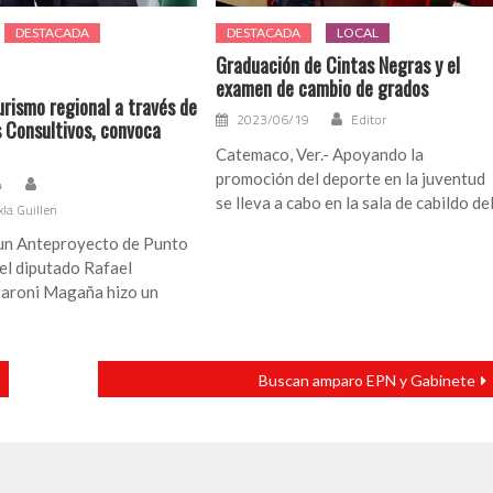
DESTACADA
DESTACADA
LOCAL
Graduación de Cintas Negras y el
examen de cambio de grados
urismo regional a través de
2023/06/19
Editor
s Consultivos, convoca
Catemaco, Ver.- Apoyando la
promoción del deporte en la juventud
4
se lleva a cabo en la sala de cabildo de
xla Guillen
 un Anteproyecto de Punto
el diputado Rafael
aroni Magaña hizo un
Buscan amparo EPN y Gabinete