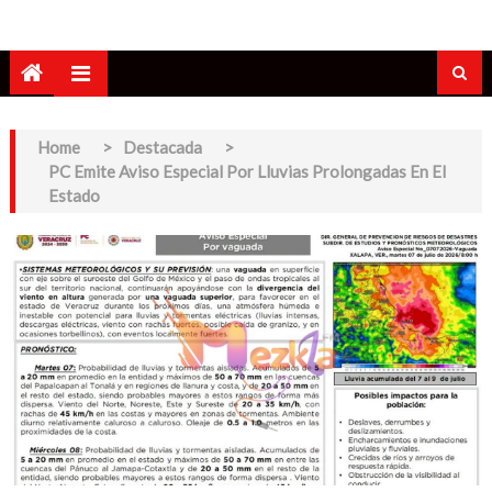
Home
>
Destacada
>
PC Emite Aviso Especial Por Lluvias Prolongadas En El
Estado