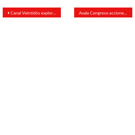
Navegación
Canal Veintidós explora la diversidad cultural de América del Sur
Avala Congreso acciones para regularizar predios escolares
de
entradas