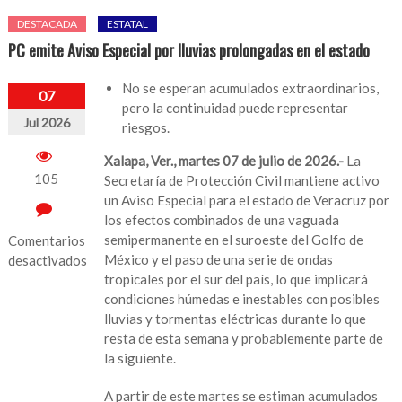
DESTACADA
ESTATAL
PC emite Aviso Especial por lluvias prolongadas en el estado
No se esperan acumulados extraordinarios,
07
pero la continuidad puede representar
Jul 2026
riesgos.
Xalapa, Ver., martes 07 de julio de 2026.-
La
105
Secretaría de Protección Civil mantiene activo
un Aviso Especial para el estado de Veracruz por
los efectos combinados de una vaguada
semipermanente en el suroeste del Golfo de
Comentarios
México y el paso de una serie de ondas
desactivados
tropicales por el sur del país, lo que implicará
en
condiciones húmedas e inestables con posibles
PC
lluvias y tormentas eléctricas durante lo que
emite
resta de esta semana y probablemente parte de
Aviso
la siguiente.
Especial
por
A partir de este martes se estiman acumulados