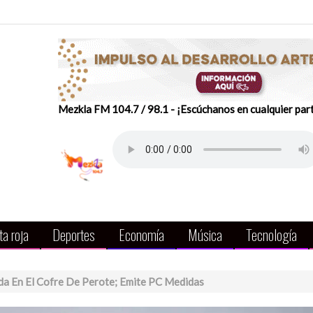
Mezkla FM 104.7 / 98.1 - ¡Escúchanos en cualquier par
a roja
Deportes
Economía
Música
Tecnología
a En El Cofre De Perote; Emite PC Medidas