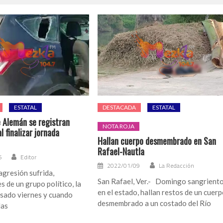
ESTATAL
DESTACADA
ESTATAL
e Alemán se registran
NOTA ROJA
l finalizar jornada
Hallan cuerpo desmembrado en San
Rafael-Nautla
6
Editor
2022/01/09
La Redacción
agresión sufrida,
San Rafael, Ver.- Domingo sangrient
s de un grupo político, la
en el estado, hallan restos de un cuer
asado viernes y cuando
desmembrado a un costado del Río
las