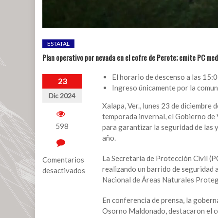
ESTATAL
Plan operativo por nevada en el cofre de Perote; emite PC me
El horario de descenso a las 15:0
23
Ingreso únicamente por la comun
Dic 2024
Xalapa, Ver., lunes 23 de diciembre 
temporada invernal, el Gobierno de
598
para garantizar la seguridad de las 
año.
La Secretaría de Protección Civil (P
Comentarios
realizando un barrido de seguridad a
desactivados
Nacional de Áreas Naturales Prote
en
Plan
En conferencia de prensa, la gobern
operativo
Osorno Maldonado, destacaron el com
por