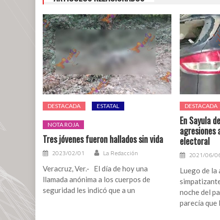
DESTACADA
ESTATAL
DESTACADA
En Sayula d
NOTA ROJA
agresiones a
Tres jóvenes fueron hallados sin vida
electoral
2023/02/01
La Redacción
2021/06/0
Veracruz, Ver.- El día de hoy una
Luego de la 
llamada anónima a los cuerpos de
simpatizante
seguridad les indicó que a un
noche del p
parecía que 