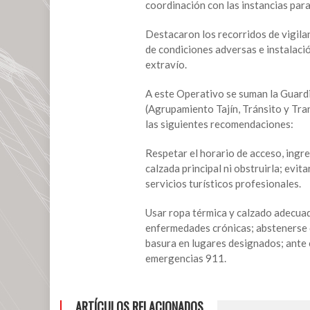
coordinación con las instancias par
nevada
en
Destacaron los recorridos de vigilan
el
de condiciones adversas e instalaci
cofre
extravío.
de
Perote;
A este Operativo se suman la Guardi
emite
(Agrupamiento Tajín, Tránsito y Tr
PC
las siguientes recomendaciones:
medidas
Respetar el horario de acceso, ingr
calzada principal ni obstruirla; evi
servicios turísticos profesionales.
Usar ropa térmica y calzado adecuad
enfermedades crónicas; abstenerse de
basura en lugares designados; ante c
emergencias 911.
ARTÍCULOS RELACIONADOS