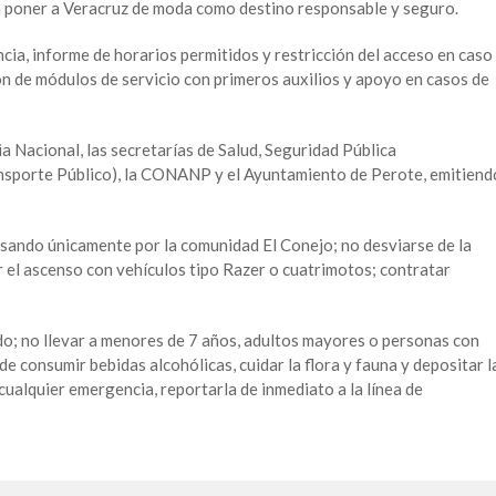
a poner a Veracruz de moda como destino responsable y seguro.
cia, informe de horarios permitidos y restricción del acceso en caso
ón de módulos de servicio con primeros auxilios y apoyo en casos de
a Nacional, las secretarías de Salud, Seguridad Pública
ansporte Público), la CONANP y el Ayuntamiento de Perote, emitiend
esando únicamente por la comunidad El Conejo; no desviarse de la
tar el ascenso con vehículos tipo Razer o cuatrimotos; contratar
o; no llevar a menores de 7 años, adultos mayores o personas con
 consumir bebidas alcohólicas, cuidar la flora y fauna y depositar l
ualquier emergencia, reportarla de inmediato a la línea de