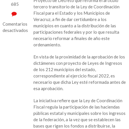
Proyecto de Decreto que reforma el artículo
685
tercero transitorio de la Ley de Coordinación
Fiscal para el Estado y los Municipios de
Veracruz, a fin de dar certidumbre a los
Comentarios
municipios en cuanto a la distribución de las
desactivados
participaciones federales y por lo que resulta
necesario reformar a finales de año este
en
ordenamiento.
Plantea
Diputado
En vista de la proximidad de la aprobación de los
reformar
dictámenes con proyecto de Leyes de Ingresos
el
de los 212 municipios del estado,
tercero
correspondiente al ejercicio fiscal 2022, es
transitorio
necesario que dicha Ley esté reformada antes de
de
esa aprobación.
la
Ley
La iniciativa refiere que la Ley de Coordinación
de
Fiscal regula la participación de las haciendas
Coordinación
públicas estatal y municipales sobre los ingresos
Fiscal
de la federación, a la vez que se establecen las
bases que rigen los fondos a distribuirse, la