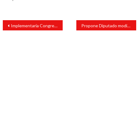
Navegación
Implementaría Congreso la Semana de la Movilidad y la Seguridad Vial
Propone Diputado modificar penalidades por delito de ultrajes a la autoridad
de
entradas