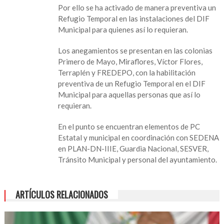
hay
Por ello se ha activado de manera preventiva un
342
Refugio Temporal en las instalaciones del DIF
casas
Municipal para quienes así lo requieran.
con
daños
Los anegamientos se presentan en las colonias
en
Primero de Mayo, Miraflores, Víctor Flores,
5
Terraplén y FREDEPO, con la habilitación
colonias
preventiva de un Refugio Temporal en el DIF
de
Municipal para aquellas personas que así lo
Tierra
requieran.
Blanca,
Veracruz
En el punto se encuentran elementos de PC
Estatal y municipal en coordinación con SEDENA
en PLAN-DN-IIIE, Guardia Nacional, SESVER,
Tránsito Municipal y personal del ayuntamiento.
ARTÍCULOS RELACIONADOS