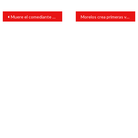
Navegación
Muere el comediante Perry Kurtz tras ser atropellado; responsable escapa
Morelos crea primeras variedades de nochebuenas mexicanas con registro nacional e internacional
de
entradas