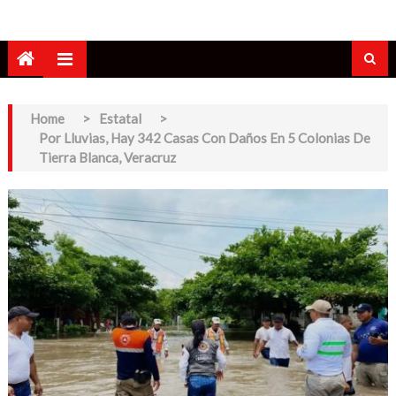
Home
>
Estatal
>
Por Lluvias, Hay 342 Casas Con Daños En 5 Colonias De
Tierra Blanca, Veracruz