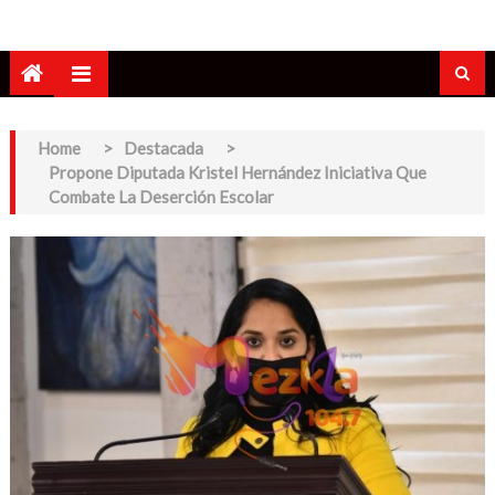
Home
>
Destacada
>
Propone Diputada Kristel Hernández Iniciativa Que
Combate La Deserción Escolar