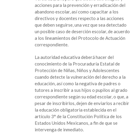
Kristel
acciones para la prevención y erradicación del
Hernández
abandono escolar, así como capacitar a los
iniciativa
directivos y docentes respecto a las acciones
que
que deben seguirse, una vez que sea detectado
combate
un posible caso de deserción escolar, de acuerdo
la
a los lineamientos del Protocolo de Actuación
deserción
correspondiente.
escolar
La autoridad educativa deberá hacer del
conocimiento de la Procuraduría Estatal de
Protección de Niñas, Niños y Adolescentes
cuando detecte la vulneración del derecho a la
educación, así como la negativa de padres o
tutores a inscribir a sus hijos o pupilos al grado
correspondiente según su edad escolar, o que, a
pesar de inscribirlos, dejen de enviarlos a recibir
la educación obligatoria establecida en el
artículo 3° de la Constitución Política de los
Estados Unidos Mexicanos, a fin de que se
intervenga de inmediato.