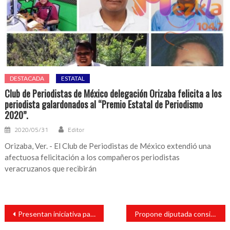
DESTACADA
ESTATAL
Club de Periodistas de México delegación Orizaba felicita a los
periodista galardonados al “Premio Estatal de Periodismo
2020”.
2020/05/31
Editor
Orizaba, Ver. - El Club de Periodistas de México extendió una
afectuosa felicitación a los compañeros periodistas
veracruzanos que recibirán
Navegación
Presentan iniciativa para participación ciudadana en legislación municipal
Propone diputada considerar programas de reforestación en escuelas
de
entradas