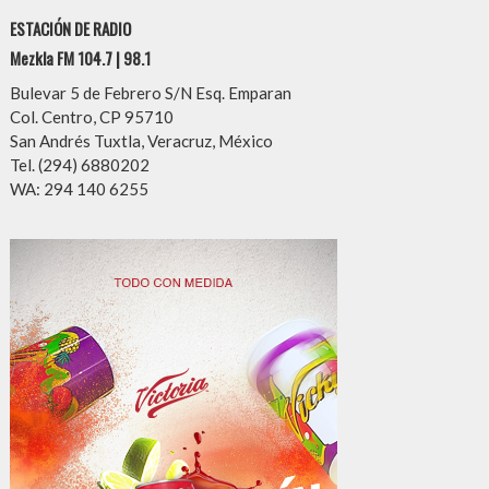
ESTACIÓN DE RADIO
Mezkla FM 104.7 | 98.1
Bulevar 5 de Febrero S/N Esq. Emparan
Col. Centro, CP 95710
San Andrés Tuxtla, Veracruz, México
Tel. (294) 6880202
WA: 294 140 6255