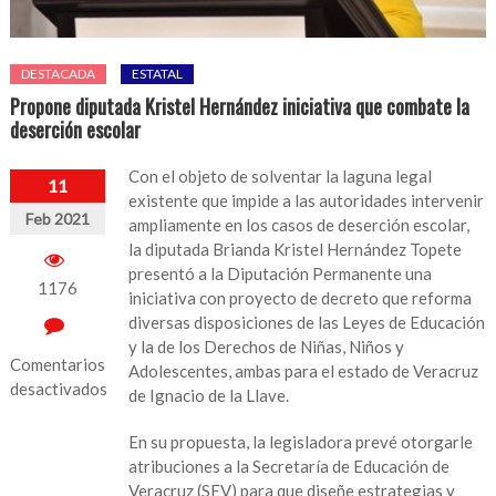
DESTACADA
ESTATAL
Propone diputada Kristel Hernández iniciativa que combate la
deserción escolar
Con el objeto de solventar la laguna legal
11
existente que impide a las autoridades intervenir
Feb 2021
ampliamente en los casos de deserción escolar,
la diputada Brianda Kristel Hernández Topete
presentó a la Diputación Permanente una
1176
iniciativa con proyecto de decreto que reforma
diversas disposiciones de las Leyes de Educación
y la de los Derechos de Niñas, Niños y
Comentarios
Adolescentes, ambas para el estado de Veracruz
desactivados
de Ignacio de la Llave.
en
En su propuesta, la legisladora prevé otorgarle
Propone
atribuciones a la Secretaría de Educación de
diputada
Veracruz (SEV) para que diseñe estrategias y