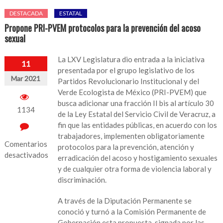
DESTACADA
ESTATAL
Propone PRI-PVEM protocolos para la prevención del acoso
sexual
La LXV Legislatura dio entrada a la iniciativa
11
presentada por el grupo legislativo de los
Mar 2021
Partidos Revolucionario Institucional y del
Verde Ecologista de México (PRI-PVEM) que
busca adicionar una fracción II bis al artículo 30
1134
de la Ley Estatal del Servicio Civil de Veracruz, a
fin que las entidades públicas, en acuerdo con los
trabajadores, implementen obligatoriamente
Comentarios
protocolos para la prevención, atención y
desactivados
erradicación del acoso y hostigamiento sexuales
y de cualquier otra forma de violencia laboral y
en
discriminación.
Propone
PRI-
A través de la Diputación Permanente se
PVEM
conoció y turnó a la Comisión Permanente de
protocolos
Gobernación esta propuesta, signada por las