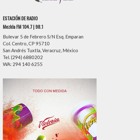
ESTACIÓN DE RADIO
Mezkla FM 104.7 | 98.1
Bulevar 5 de Febrero S/N Esq. Emparan
Col. Centro, CP 95710
San Andrés Tuxtla, Veracruz, México
Tel. (294) 6880202
WA: 294 140 6255