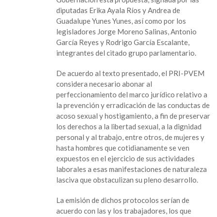
para
diputadas Erika Ayala Ríos y Andrea de
la
Guadalupe Yunes Yunes, así como por los
prevención
legisladores Jorge Moreno Salinas, Antonio
del
García Reyes y Rodrigo García Escalante,
acoso
integrantes del citado grupo parlamentario.
sexual
De acuerdo al texto presentado, el PRI-PVEM
considera necesario abonar al
perfeccionamiento del marco jurídico relativo a
la prevención y erradicación de las conductas de
acoso sexual y hostigamiento, a fin de preservar
los derechos a la libertad sexual, a la dignidad
personal y al trabajo, entre otros, de mujeres y
hasta hombres que cotidianamente se ven
expuestos en el ejercicio de sus actividades
laborales a esas manifestaciones de naturaleza
lasciva que obstaculizan su pleno desarrollo.
La emisión de dichos protocolos serían de
acuerdo con las y los trabajadores, los que