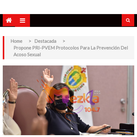
Home
>
Destacada
>
Propone PRI-PVEM Protocolos Para La Prevención Del
Acoso Sexual