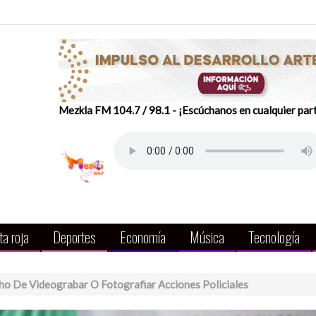
Mezkla FM 104.7 / 98.1 - ¡Escúchanos en cualquier par
a roja
Deportes
Economía
Música
Tecnología
ho De Videograbar O Fotografiar Acciones Policiales