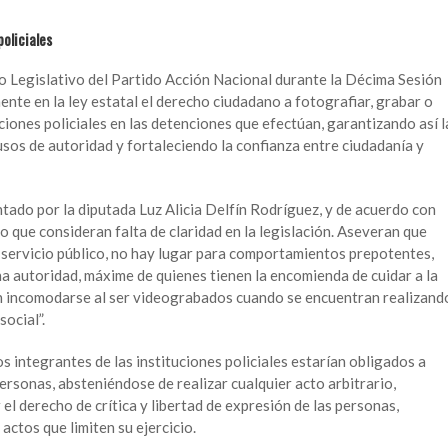
oliciales
po Legislativo del Partido Acción Nacional durante la Décima Sesión
nte en la ley estatal el derecho ciudadano a fotografiar, grabar o
iones policiales en las detenciones que efectúan, garantizando así l
usos de autoridad y fortaleciendo la confianza entre ciudadanía y
tado por la diputada Luz Alicia Delfín Rodríguez, y de acuerdo con
 que consideran falta de claridad en la legislación. Aseveran que
l servicio público, no hay lugar para comportamientos prepotentes,
 autoridad, máxime de quienes tienen la encomienda de cuidar a la
n incomodarse al ser videograbados cuando se encuentran realizand
social”.
os integrantes de las instituciones policiales estarían obligados a
personas, absteniéndose de realizar cualquier acto arbitrario,
 el derecho de crítica y libertad de expresión de las personas,
actos que limiten su ejercicio.