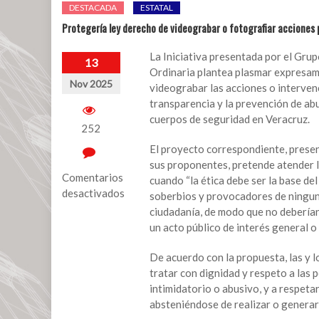
DESTACADA
ESTATAL
Protegería ley derecho de videograbar o fotografiar acciones p
La Iniciativa presentada por el Gru
13
Ordinaria plantea plasmar expresame
Nov 2025
videograbar las acciones o intervenc
transparencia y la prevención de ab
cuerpos de seguridad en Veracruz.
252
El proyecto correspondiente, presen
sus proponentes, pretende atender lo
Comentarios
cuando “la ética debe ser la base de
desactivados
soberbios y provocadores de ninguna
ciudadanía, de modo que no debería
en
un acto público de interés general o 
Protegería
ley
De acuerdo con la propuesta, las y l
derecho
tratar con dignidad y respeto a las 
de
intimidatorio o abusivo, y a respetar
videograbar
absteniéndose de realizar o generar 
o