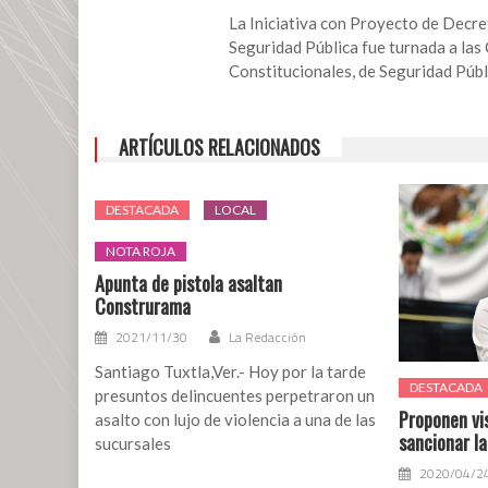
fotografiar
La Iniciativa con Proyecto de Decret
acciones
Seguridad Pública fue turnada a las
policiales
Constitucionales, de Seguridad Públi
ARTÍCULOS RELACIONADOS
DESTACADA
LOCAL
NOTA ROJA
Apunta de pistola asaltan
Construrama
2021/11/30
La Redacción
Santiago Tuxtla,Ver.- Hoy por la tarde
DESTACADA
presuntos delincuentes perpetraron un
Proponen vis
asalto con lujo de violencia a una de las
sancionar la
sucursales
2020/04/2