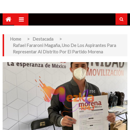
Home
>
Destacada
>
Rafael Fararoni Magaña, Uno De Los Aspirantes Para
Representar Al Distrito Por El Partido Morena