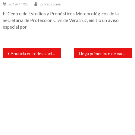
2019/11/06
La Redacción
El Centro de Estudios y Pronósticos Meteorológicos de la
Secretaria de Protección Civil de Veracruz, emitió un aviso
especial por
Navegación
Anuncia en redes sociales Julio Ortega gestión para boulevard.
Llega primer lote de vacunas contra el COVID a Veracruz
de
entradas