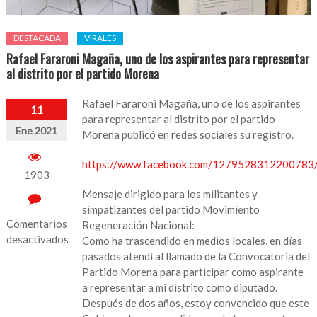
DESTACADA
VIRALES
Rafael Fararoni Magaña, uno de los aspirantes para representar
al distrito por el partido Morena
Rafael Fararoni Magaña, uno de los aspirantes
11
para representar al distrito por el partido
Ene 2021
Morena publicó en redes sociales su registro.
https://www.facebook.com/127952831220078
1903
Mensaje dirigido para los militantes y
simpatizantes del partido Movimiento
Comentarios
Regeneración Nacional:
desactivados
Como ha trascendido en medios locales, en días
pasados atendí al llamado de la Convocatoria del
en
Partido Morena para participar como aspirante
Rafael
a representar a mi distrito como diputado.
Fararoni
Después de dos años, estoy convencido que este
Magaña,