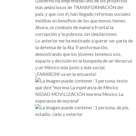
Gobierno ha emprendido uno de los proyectos
uno
más ambiciosos de TRANSFORMACIÓN del
de
país, y que con él, han llegado reformas sociales
los
inéditas en beneficio de los que menos tienen.
aspirantes
Ahora, se combate de manera frontal la
para
corrupción y la pobreza, sin simulaciones.
representar
Lo anterior me ha motivado a querer ser parte de
al
la defensa de la 4ta Transformación,
distrito
demostrando que los jóvenes tenemos voz,
por
espacio y decisión en la búsqueda de un Veracruz
el
y un México más justo y más social.
partido
¡FARARONI va en la encuesta!
Morena