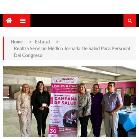
Home
>
Estatal
>
Realiza Servicio Médico Jornada De Salud Para Personal
Del Congreso