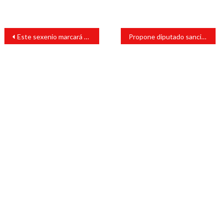
Navegación
Este sexenio marcará el renacer económico de Veracruz: Rocío Nahle
Propone diputado sancionar la usurpación de la profesión de médico cirujano plástico
de
entradas