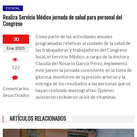
ESTATAL
Realiza Servicio Médico jornada de salud para personal del
Congreso
Como parte de las actividades anuales
30
programadas relativas al cuidado de la salud de
Ene 2025
las trabajadoras y trabajadores del Congreso
local, el Servicio Médico, a cargo de la doctora
Claudia del Rosario García Pérez, implementó
522
este jueves la jornada consistente en la toma de
glucosa, monitoreo de la presión arterial y la
entrega de los resultados a las personas que se
Comentarios
hayan realizado mastografías. Quienes
desactivados
asistieron recibieron un kit de vitaminas.
en
Realiza
ARTÍCULOS RELACIONADOS
Servicio
Médico
jornada