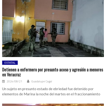
de
salud
para
personal
del
Congreso
ESTATAL
Detienen a enfermero por presunto acoso y agresión a menores
en Veracruz
2024/08/21
Guadalupe Cagal
Un sujeto en presunto estado de ebriedad fue detenido por
elementos de Marina la noche del martes en el fraccionamiento