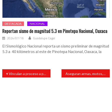
DESTACADA
NACIONAL
Reportan sismo de magnitud 5.3 en Pinotepa Nacional, Oaxaca
2024/07/16
Guadalupe Cagal
El Sismológico Nacional reporta un sismo preliminar de magnitud
5.3 a 40 kilómetros al este de Pinotepa Nacional, Oaxaca, la
Navegación
Vinculan a proceso a presunto asesino de Yesenia Lara, candidata a alcaldía de Texistepec
Aseguran armas, motos, drogas y más en cateos en Isla, Veracruz
de
entradas