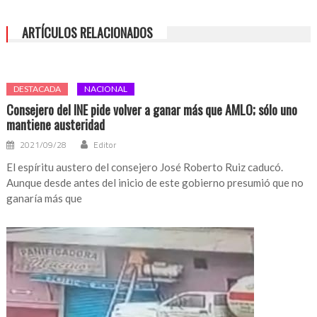
su
periodo
ARTÍCULOS RELACIONADOS
4
años
más
DESTACADA
NACIONAL
Consejero del INE pide volver a ganar más que AMLO; sólo uno
mantiene austeridad
2021/09/28
Editor
El espíritu austero del consejero José Roberto Ruiz caducó.
Aunque desde antes del inicio de este gobierno presumió que no
ganaría más que