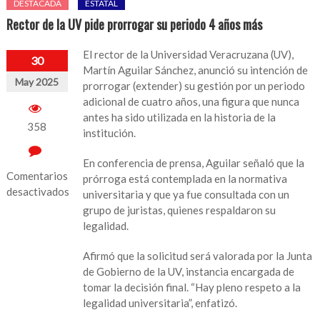
DESTACADA
ESTATAL
Rector de la UV pide prorrogar su periodo 4 años más
El rector de la Universidad Veracruzana (UV),
30
Martín Aguilar Sánchez, anunció su intención de
May 2025
prorrogar (extender) su gestión por un periodo
adicional de cuatro años, una figura que nunca
antes ha sido utilizada en la historia de la
358
institución.
En conferencia de prensa, Aguilar señaló que la
Comentarios
prórroga está contemplada en la normativa
desactivados
universitaria y que ya fue consultada con un
grupo de juristas, quienes respaldaron su
en
legalidad.
Rector
de
Afirmó que la solicitud será valorada por la Junta
la
de Gobierno de la UV, instancia encargada de
UV
tomar la decisión final. “Hay pleno respeto a la
pide
legalidad universitaria”, enfatizó.
prorrogar