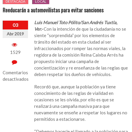
DESTACADA
LOCAL
Reeducarán a automovilistas para evitar sanciones
Luis Manuel Toto Pólito/San Andrés Tuxtla,
03
Ver.-
Con la intención de que la ciudadanía no se
Abr 2019
siente “sorprendida” por los elementos de
tránsito del estado en esta ciudad al ser
infraccionados por romper las normas viales, la
1529
regidora de la comisión Reina Caixba Arrés ha
propuesto iniciar una campaña de
concientización y re enseñanza de las reglas que
Comentarios
deben respetar los dueños de vehículos.
desactivados
Recordó que, aunque la población ya tiene
en
conocimiento de las reglas de vialidad en
Reeducarán
ocasiones se les olvida, por ello es que se
a
realizará una campaña masiva para que
automovilistas
nuevamente se enseñe a respetar los lugares no
para
permitidos a estacionarse.
evitar
sanciones
“Debemos hacerle el llamado a la población para