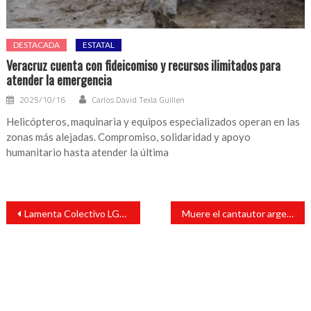
DESTACADA
ESTATAL
Veracruz cuenta con fideicomiso y recursos ilimitados para
atender la emergencia
2025/10/16
Carlos David Texla Guillen
Helicópteros, maquinaria y equipos especializados operan en las
zonas más alejadas. Compromiso, solidaridad y apoyo
humanitario hasta atender la última
Navegación
Lamenta Colectivo LGBT+ de San Andrés Tuxtla crímenes de odio
Muere el cantautor argentino Alberto Cortez
de
entradas