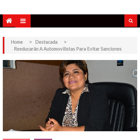
Home
>
Destacada
>
Reeducarán A Automovilistas Para Evitar Sanciones