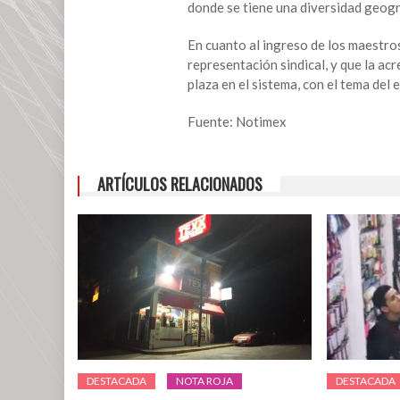
donde se tiene una diversidad geográ
del
CNTE
En cuanto al ingreso de los maestros
disposición
representación sindical, y que la acr
al
plaza en el sistema, con el tema del
diálogo
con
Fuente: Notimex
autoridades
ARTÍCULOS RELACIONADOS
DESTACADA
NOTA ROJA
DESTACADA