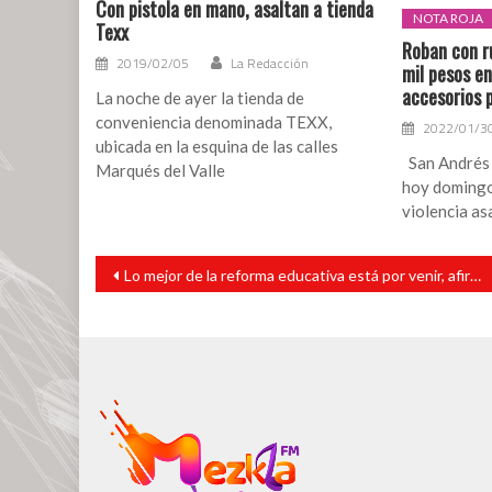
Con pistola en mano, asaltan a tienda
NOTA ROJA
Texx
Roban con ru
2019/02/05
La Redacción
mil pesos en
accesorios p
La noche de ayer la tienda de
conveniencia denominada TEXX,
2022/01/3
ubicada en la esquina de las calles
San Andrés 
Marqués del Valle
hoy domingo 
violencia as
Navegación
Lo mejor de la reforma educativa está por venir, afirma Esteban Moctezuma
de
entradas