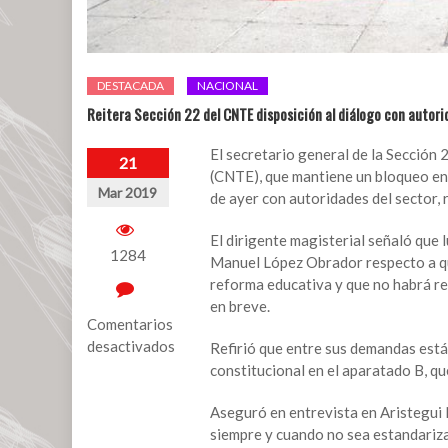
DESTACADA
NACIONAL
Reitera Sección 22 del CNTE disposición al diálogo con autor
El secretario general de la Sección
21
(CNTE), que mantiene un bloqueo en 
Mar 2019
de ayer con autoridades del sector, r
El dirigente magisterial señaló que
1284
Manuel López Obrador respecto a que
reforma educativa y que no habrá re
en breve.
Comentarios
desactivados
Refirió que entre sus demandas está
constitucional en el aparatado B, qu
en
Reitera
Aseguró en entrevista en Aristegui 
Sección
siempre y cuando no sea estandariza
22