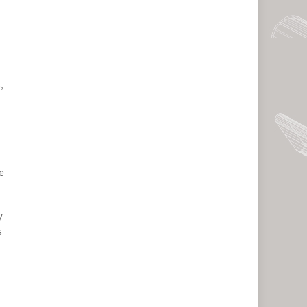
,
e
y
s