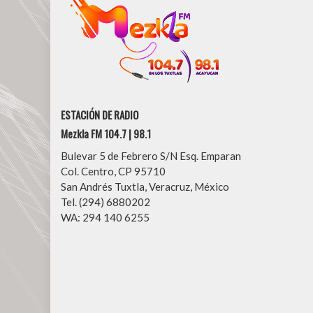
ESTACIÓN DE RADIO
Mezkla FM 104.7 | 98.1
Bulevar 5 de Febrero S/N Esq. Emparan
Col. Centro, CP 95710
San Andrés Tuxtla, Veracruz, México
Tel. (294) 6880202
WA: 294 140 6255