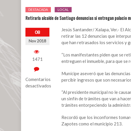
DESTACADA
LOCAL
Retiraría alcalde de Santiago denuncias si entregan palacio m
Jesús Santander/ Xalapa, Ver.- El A
08
retirar las 12 denuncias que interpu
Nov 2018
que han retrasados los servicios y ge
“Los manifestantes piden que se ret
1471
entreguen el inmueble, para que se r
Munícipe aseveró que las denuncias 
Comentarios
percibir ingresos que son necesario
desactivados
“Al presidente municipal no le causa
en
un sinfín de trámites que van a hace
Retiraría
trámites entorpeciendo la administra
alcalde
de
Recordó que los inconformes tomaron
Santiago
Zapotes como el municipio 213.
denuncias