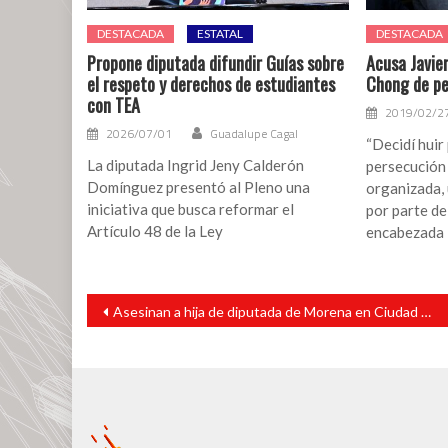
DESTACADA
ESTATAL
DESTACADA
Propone diputada difundir Guías sobre
Acusa Javier
el respeto y derechos de estudiantes
Chong de pe
con TEA
2019/02/2
2026/07/01
Guadalupe Cagal
“Decidí huir
La diputada Ingrid Jeny Calderón
persecución 
Domínguez presentó al Pleno una
organizada,
iniciativa que busca reformar el
por parte de
Artículo 48 de la Ley
encabezada
Navegación
Asesinan a hija de diputada de Morena en Ciudad Mendoza
de
entradas