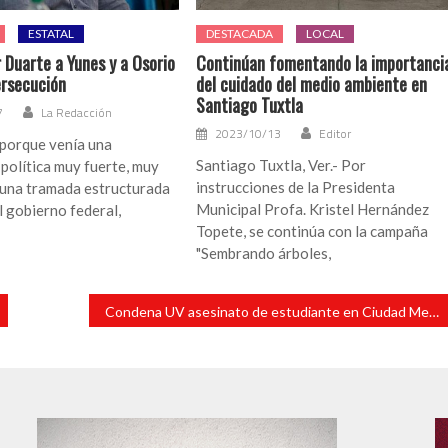
ESTATAL
DESTACADA
LOCAL
 Duarte a Yunes y a Osorio
Continúan fomentando la importanci
rsecución
del cuidado del medio ambiente en
Santiago Tuxtla
7
La Redacción
2023/10/13
Editor
 porque venía una
Santiago Tuxtla, Ver.- Por
política muy fuerte, muy
instrucciones de la Presidenta
 una tramada estructurada
Municipal Profa. Kristel Hernández
l gobierno federal,
Topete, se continúa con la campaña
"Sembrando árboles,
Condena UV asesinato de estudiante en Ciudad Mendoza, Veracruz