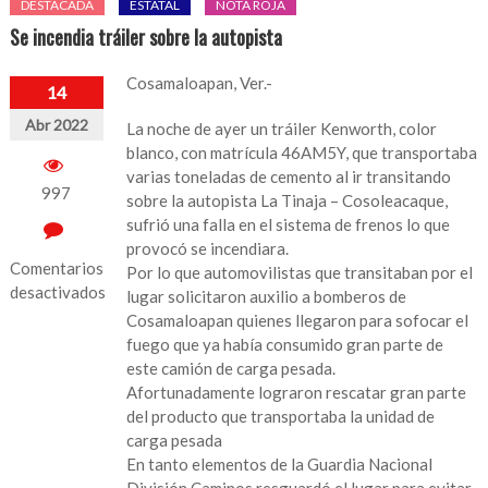
DESTACADA
ESTATAL
NOTA ROJA
Se incendia tráiler sobre la autopista
Cosamaloapan, Ver.-
14
Abr 2022
La noche de ayer un tráiler Kenworth, color
blanco, con matrícula 46AM5Y, que transportaba
varias toneladas de cemento al ir transitando
997
sobre la autopista La Tinaja – Cosoleacaque,
sufrió una falla en el sistema de frenos lo que
provocó se incendiara.
Comentarios
Por lo que automovilistas que transitaban por el
desactivados
lugar solicitaron auxilio a bomberos de
Cosamaloapan quienes llegaron para sofocar el
en
fuego que ya había consumido gran parte de
Se
este camión de carga pesada.
incendia
Afortunadamente lograron rescatar gran parte
tráiler
del producto que transportaba la unidad de
sobre
carga pesada
la
En tanto elementos de la Guardia Nacional
autopista
División Caminos resguardó el lugar para evitar