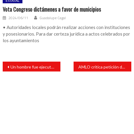
ESTATAL
Vota Congreso dictámenes a favor de municipios
2024/06/11
Guadalupe Cagal
• Autoridades locales podrán realizar acciones con instituciones
y posesionarios. Para dar certeza jurídica a actos celebrados por
los ayuntamientos
Navegación
Un hombre fue ejecutado en la localidad de Zapoapan
AMLO critica petición de comité de la ONU de retirar a militares de tareas de seguridad pública
de
entradas