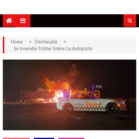
Home
>
Destacada
>
Se Incendia Tráiler Sobre La Autopista