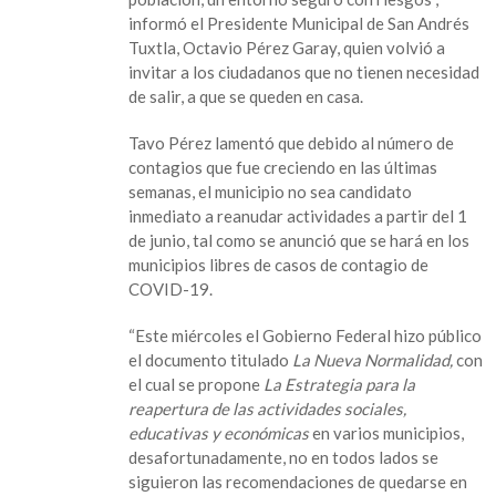
en
informó el Presidente Municipal de San Andrés
“Seguimos
Tuxtla, Octavio Pérez Garay, quien volvió a
cuidando
invitar a los ciudadanos que no tienen necesidad
la
de salir, a que se queden en casa.
salud
de
Tavo Pérez lamentó que debido al número de
los
contagios que fue creciendo en las últimas
sanandrescanos
semanas, el municipio no sea candidato
con
inmediato a reanudar actividades a partir del 1
sanitización
de junio, tal como se anunció que se hará en los
del
municipios libres de casos de contagio de
Mercado
COVID-19.
Municipal”:
Tavo
“Este miércoles el Gobierno Federal hizo público
Pérez
el documento titulado
La Nueva Normalidad,
con
el cual se propone
La Estrategia para la
reapertura de las actividades sociales,
educativas y económicas
en varios municipios,
desafortunadamente, no en todos lados se
siguieron las recomendaciones de quedarse en