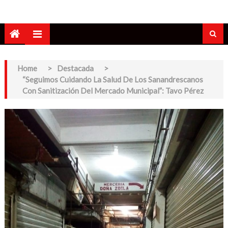
Home
>
Destacada
>
“Seguimos Cuidando La Salud De Los Sanandrescanos
Con Sanitización Del Mercado Municipal”: Tavo Pérez