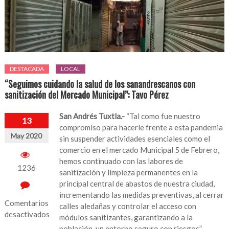
DESTACADA
LOCAL
“Seguimos cuidando la salud de los sanandrescanos con
sanitización del Mercado Municipal”: Tavo Pérez
San Andrés Tuxtla.-
“Tal como fue nuestro
13
compromiso para hacerle frente a esta pandemia
May 2020
sin suspender actividades esenciales como el
comercio en el mercado Municipal 5 de Febrero,
hemos continuado con las labores de
1236
sanitización y limpieza permanentes en la
principal central de abastos de nuestra ciudad,
incrementando las medidas preventivas, al cerrar
Comentarios
calles aledañas y controlar el acceso con
desactivados
módulos sanitizantes, garantizando a la
población, un entorno seguro con riesgos”,