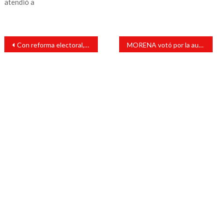
atendió a
Navegación
Con reforma electoral, ahorraremos 2 mil 84 mdp que apuntalarán el progreso y desarrollo social: Ana Miriam Ferráez
MORENA votó por la austeridad y conciencia social en partidos políticos: Gómez Cazarín
de
entradas