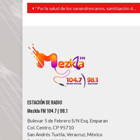
Navegación
“Por la salud de los sanandrescanos, sanitización del Mercado Municipal será permanente”: Tavo Pérez
de
entradas
ESTACIÓN DE RADIO
Mezkla FM 104.7 | 98.1
Bulevar 5 de Febrero S/N Esq. Emparan
Col. Centro, CP 95710
San Andrés Tuxtla, Veracruz, México