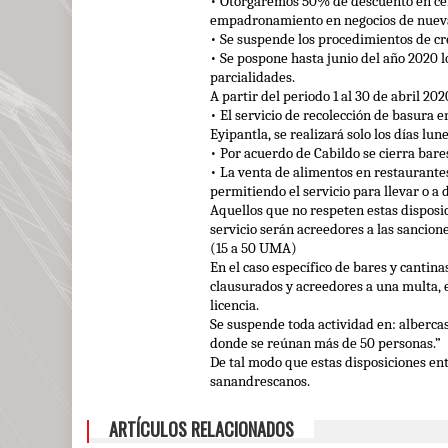
•
Otorgaremos 50% de descuento en cert
y
empadronamiento en negocios de nueva 
apoyo
•
Se suspende los procedimientos de cré
a
•
Se pospone hasta junio del año 2020 l
los
parcialidades.
sanandrescanos,
A partir del periodo 1 al 30 de abril 202
•
El servicio de recolección de basura e
ante
Eyipantla, se realizará solo los días lun
el
•
Por acuerdo de Cabildo se cierra bares
COVID-
•
La venta de alimentos en restaurantes
19”:
permitiendo el servicio para llevar o a 
Tavo
Aquellos que no respeten estas disposi
Pérez
servicio serán acreedores a las sancion
(15 a 50 UMA) 
En el caso específico de bares y cantin
clausurados y acreedores a una multa, en
licencia. 
Se suspende toda actividad en: albercas,
donde se reúnan más de 50 personas.”
De tal modo que estas disposiciones ent
sanandrescanos.
ARTÍCULOS RELACIONADOS