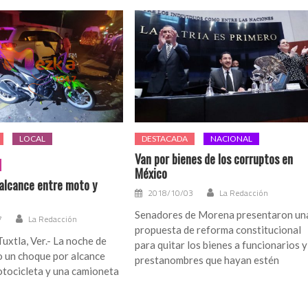
LOCAL
DESTACADA
NACIONAL
Van por bienes de los corruptos en
México
alcance entre moto y
2018/10/03
La Redacción
Senadores de Morena presentaron un
7
La Redacción
propuesta de reforma constitucional
uxtla, Ver.- La noche de
para quitar los bienes a funcionarios y
 un choque por alcance
prestanombres que hayan estén
otocicleta y una camioneta