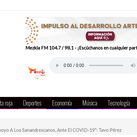
Mezkla FM 104.7 / 98.1 - ¡Escúchanos en cualquier par
a roja
Deportes
Economía
Música
Tecnología
oyo A Los Sanandrescanos, Ante El COVID-19”: Tavo Pérez