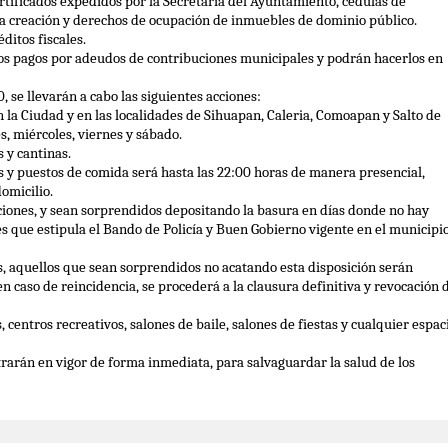
ificados expedidos por la Secretaría del Ayuntamiento, cédulas de 
creación y derechos de ocupación de inmuebles de dominio público.
ditos fiscales.
os pagos por adeudos de contribuciones municipales y podrán hacerlos en 
0, se llevarán a cabo las siguientes acciones:
n la Ciudad y en las localidades de Sihuapan, Caleria, Comoapan y Salto de 
es, miércoles, viernes y sábado.
 y cantinas.
 y puestos de comida será hasta las 22:00 horas de manera presencial, 
domicilio.
ciones, y sean sorprendidos depositando la basura en días donde no hay 
es que estipula el Bando de Policía y Buen Gobierno vigente en el municipio
as, aquellos que sean sorprendidos no acatando esta disposición serán 
 caso de reincidencia, se procederá a la clausura definitiva y revocación d
 centros recreativos, salones de baile, salones de fiestas y cualquier espaci
rarán en vigor de forma inmediata, para salvaguardar la salud de los 