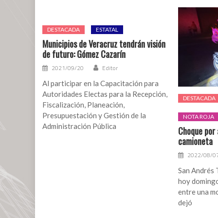
DESTACADA
ESTATAL
Municipios de Veracruz tendrán visión
de futuro: Gómez Cazarín
2021/09/20
Editor
Al participar en la Capacitación para
Autoridades Electas para la Recepción,
DESTACADA
Fiscalización, Planeación,
Presupuestación y Gestión de la
NOTA ROJA
Administración Pública
Choque por 
camioneta
2022/08/0
San Andrés T
hoy domingo
entre una m
dejó