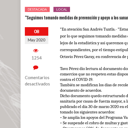
DESTACADA
LOCAL
“Seguimos tomando medidas de prevención y apoyo a los sanan
“En atención San Andrés Tuxtla.- “Esta
08
por lo que seguimos tomando medidas d
May 2020
lejos de la estadística y así queremos 
correspondientes, por el tiempo estipul
Octavio Pérez Garay, en conferencia de 
1254
Tavo Pérez dio lectura al documento don
comercios que no respeten estas disposi
Comentarios
contra el COVID-19.
desactivados
También se modifican los días de recole
documento de acuerdos. 
en
Dicho documento quedo estructurado de
“Seguimos
sanitaria por causa de fuerza mayor, a
tomando
publicado el día 30 de marzo 2020 en el 
medidas
tomado los siguientes acuerdos: 
•
Se amplía los apoyos del Programa Va
de
•
Se suspende el cobro de multas y gas
prevención