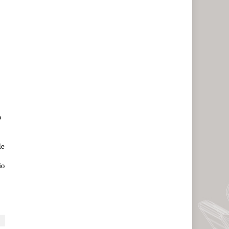
 
e 
o 