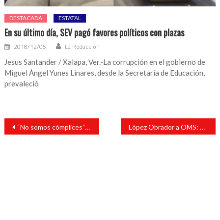
DESTACADA
ESTATAL
En su último día, SEV pagó favores políticos con plazas
2018/12/05
La Redacción
Jesus Santander / Xalapa, Ver.-La corrupción en el gobierno de
Miguel Ángel Yunes Linares, desde la Secretaría de Educación,
prevaleció
Navegación
“No somos cómplices”: AMLO adelanta que se difundirán nombres de acusados por corrupción
López Obrador a OMS: No deberían enojarse sino resolver autorización de vacunas
de
entradas