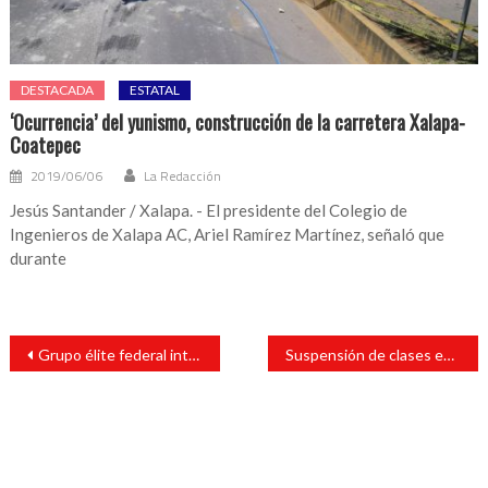
DESTACADA
ESTATAL
‘Ocurrencia’ del yunismo, construcción de la carretera Xalapa-
Coatepec
2019/06/06
La Redacción
Jesús Santander / Xalapa. - El presidente del Colegio de
Ingenieros de Xalapa AC, Ariel Ramírez Martínez, señaló que
durante
Navegación
Grupo élite federal intenta orden de aprehensión y responde con agresiones de bala
Suspensión de clases en el Puerto de Veracruz y zona conurbada
de
entradas