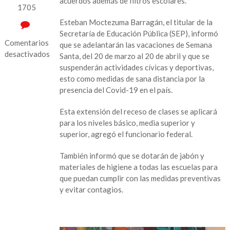
acuerdos además de filtros escolares.
1705
Esteban Moctezuma Barragán, el titular de la
Secretaría de Educación Pública (SEP), informó
Comentarios
que se adelantarán las vacaciones de Semana
desactivados
Santa, del 20 de marzo al 20 de abril y que se
suspenderán actividades cívicas y deportivas,
en
esto como medidas de sana distancia por la
SEP
presencia del Covid-19 en el país.
adelanta
la
Esta extensión del receso de clases se aplicará
Semana
para los niveles básico, media superior y
Santa:
superior, agregó el funcionario federal.
suspenderá
clases
También informó que se dotarán de jabón y
del
materiales de higiene a todas las escuelas para
20
que puedan cumplir con las medidas preventivas
de
y evitar contagios.
Marzo
al
20
de