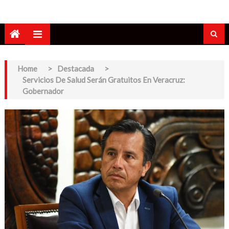
Home
>
Destacada
>
Servicios De Salud Serán Gratuitos En Veracruz:
Gobernador