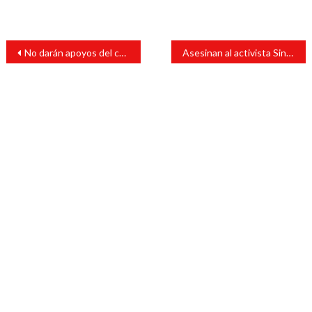
Navegación
No darán apoyos del campo a intermediarios: Carlos Rivero
Asesinan al activista Sinar Corzo Esquinca en Chiapas
de
entradas