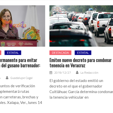
ESTATAL
DESTACADA
ESTATAL
permanente para evitar
Emiten nuevo decreto para condonar
 del gusano barrenador:
tenencia en Veracruz
2019/12/27
La Redacción
4
Guadalupe Cagal
El gobierno del estado emitió un
untos de verificación
decreto en el que el gobernador
mplementará rutas
Cuitláhuac García determina condona
en carreteras, brechas y
la tenencia vehicular en
les. Xalapa, Ver., lunes 14