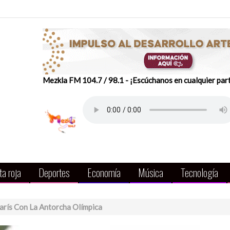
Mezkla FM 104.7 / 98.1 - ¡Escúchanos en cualquier par
a roja
Deportes
Economía
Música
Tecnología
rís Con La Antorcha Olímpica