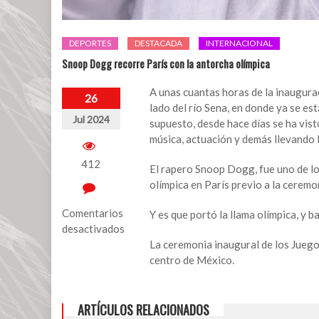
DEPORTES
DESTACADA
INTERNACIONAL
Snoop Dogg recorre París con la antorcha olímpica
A unas cuantas horas de la inaugurac
26
lado del río Sena, en donde ya se e
Jul 2024
supuesto, desde hace días se ha vist
música, actuación y demás llevando 
412
El rapero Snoop Dogg, fue uno de los
olímpica en París previo a la ceremo
Comentarios
Y es que portó la llama olímpica, y b
desactivados
La ceremonia inaugural de los Juegos
en
centro de México.
Snoop
Dogg
recorre
ARTÍCULOS RELACIONADOS
París