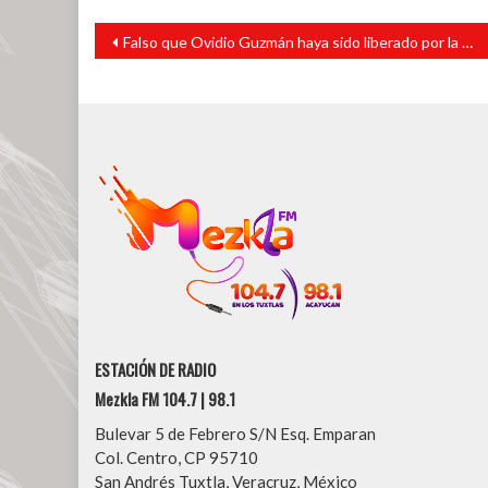
Navegación
Falso que Ovidio Guzmán haya sido liberado por la policía estadounidense
de
entradas
ESTACIÓN DE RADIO
Mezkla FM 104.7 | 98.1
Bulevar 5 de Febrero S/N Esq. Emparan
Col. Centro, CP 95710
San Andrés Tuxtla, Veracruz, México