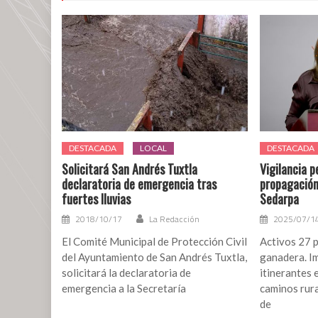
con
la
antorcha
olímpica
DESTACADA
LOCAL
DESTACADA
Solicitará San Andrés Tuxtla
Vigilancia 
declaratoria de emergencia tras
propagación
fuertes lluvias
Sedarpa
2018/10/17
La Redacción
2025/07/1
El Comité Municipal de Protección Civil
Activos 27 p
del Ayuntamiento de San Andrés Tuxtla,
ganadera. I
solicitará la declaratoria de
itinerantes 
emergencia a la Secretaría
caminos rura
de