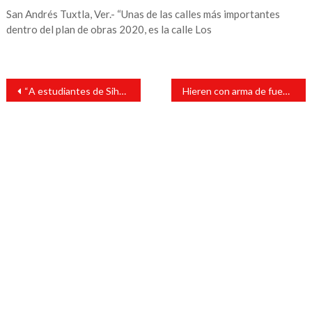
San Andrés Tuxtla, Ver.- “Unas de las calles más importantes
dentro del plan de obras 2020, es la calle Los
Navegación
“A estudiantes de Sihuapan le cumplimos, con domo y útiles escolares: Tavo Pérez
Hieren con arma de fuego a sujeto en callejón González Bocanegra
de
entradas