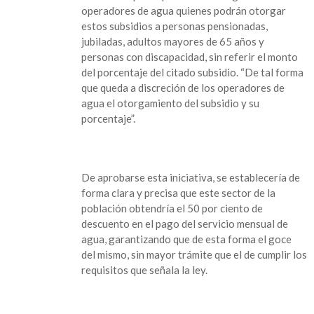
pago
operadores de agua quienes podrán otorgar
de
estos subsidios a personas pensionadas,
agua,
jubiladas, adultos mayores de 65 años y
para
personas con discapacidad, sin referir el monto
adultos
del porcentaje del citado subsidio. “De tal forma
mayores
que queda a discreción de los operadores de
sería
agua el otorgamiento del subsidio y su
del
porcentaje”.
50
por
ciento
De aprobarse esta iniciativa, se establecería de
forma clara y precisa que este sector de la
población obtendría el 50 por ciento de
descuento en el pago del servicio mensual de
agua, garantizando que de esta forma el goce
del mismo, sin mayor trámite que el de cumplir los
requisitos que señala la ley.