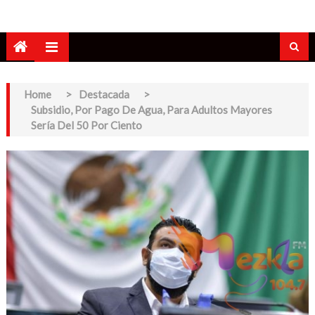
Home
>
Destacada
>
Subsidio, Por Pago De Agua, Para Adultos Mayores
Sería Del 50 Por Ciento