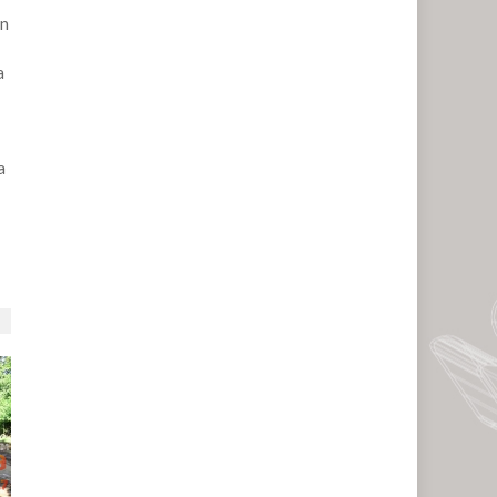
ón
a
a