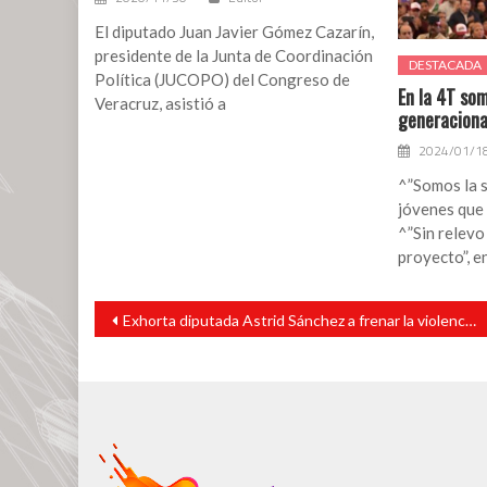
El diputado Juan Javier Gómez Cazarín,
presidente de la Junta de Coordinación
DESTACADA
Política (JUCOPO) del Congreso de
En la 4T som
Veracruz, asistió a
generaciona
2024/01/1
^”Somos la s
jóvenes que 
^”Sin relevo
proyecto”, e
Navegación
Exhorta diputada Astrid Sánchez a frenar la violencia que sufren mujeres
de
entradas