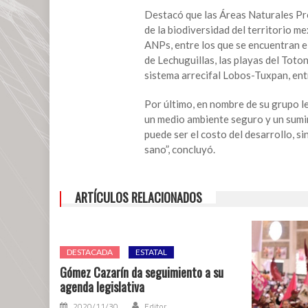
preservar
Destacó que las Áreas Naturales Pr
la
de la biodiversidad del territorio m
Tierra,
ANPs, entre los que se encuentran el
pide
de Lechuguillas, las playas del Toton
diputado
sistema arrecifal Lobos-Tuxpan, ent
Por último, en nombre de su grupo le
un medio ambiente seguro y un sumi
puede ser el costo del desarrollo, si
sano”, concluyó.
ARTÍCULOS RELACIONADOS
DESTACADA
ESTATAL
Gómez Cazarín da seguimiento a su
agenda legislativa
2020/11/30
Editor