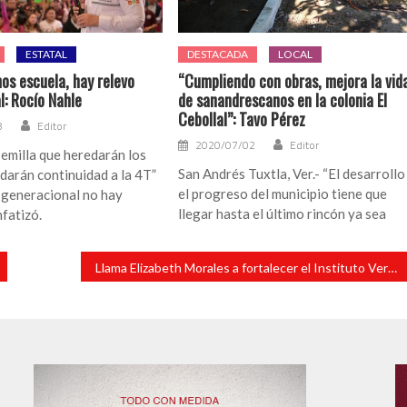
ESTATAL
DESTACADA
LOCAL
os escuela, hay relevo
“Cumpliendo con obras, mejora la vid
l: Rocío Nahle
de sanandrescanos en la colonia El
Cebollal”: Tavo Pérez
8
Editor
2020/07/02
Editor
emilla que heredarán los
San Andrés Tuxtla, Ver.- “El desarrollo
darán continuidad a la 4T”
el progreso del municipio tiene que
 generacional no hay
llegar hasta el último rincón ya sea
nfatizó.
Llama Elizabeth Morales a fortalecer el Instituto Veracruzano de las Mujeres