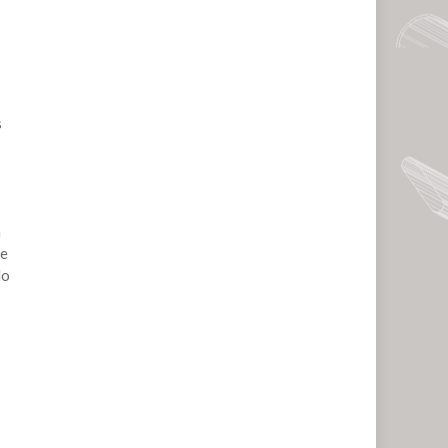
s
a
de
do