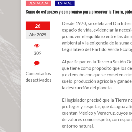
DESTACADA
ESTATAL
Suma de esfuerzos y compromiso para preservar la Tierra, pid
Desde 1970, se celebra el Día Inter
26
espacio de vida, evidenciar la neces
Abr 2025
promover el equilibrio entre las dim
ambiental y la exigencia de la suma 
Legislativo del Partido Verde Ecol
309
Al participar en la Tercera Sesión O
que tiene como propósito que los de
Comentarios
y extensión con que se cometen crím
desactivados
suelo, producción agrícola y ganader
la destrucción del planeta.
en
Suma
El legislador precisó que la Tierra n
de
proteger y respetar, que da agua ali
esfuerzos
cuentan México y Veracruz, cuyos ec
y
de valores como respeto, corresponsa
compromiso
entorno natural.
para