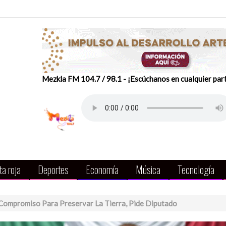
Mezkla FM 104.7 / 98.1 - ¡Escúchanos en cualquier par
a roja
Deportes
Economía
Música
Tecnología
Compromiso Para Preservar La Tierra, Pide Diputado