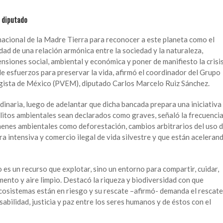
e diputado
nacional de la Madre Tierra para reconocer a este planeta como el
idad de una relación armónica entre la sociedad y la naturaleza,
ensiones social, ambiental y económica y poner de manifiesto la crisi
de esfuerzos para preservar la vida, afirmó el coordinador del Grupo
ogista de México (PVEM), diputado Carlos Marcelo Ruiz Sánchez.
rdinaria, luego de adelantar que dicha bancada prepara una iniciativa
litos ambientales sean declarados como graves, señaló la frecuenci
enes ambientales como deforestación, cambios arbitrarios del uso 
a intensiva y comercio ilegal de vida silvestre y que están aceleran
o es un recurso que explotar, sino un entorno para compartir, cuidar,
mento y aire limpio. Destacó la riqueza y biodiversidad con que
osistemas están en riesgo y su rescate –afirmó- demanda el rescate
bilidad, justicia y paz entre los seres humanos y de éstos con el