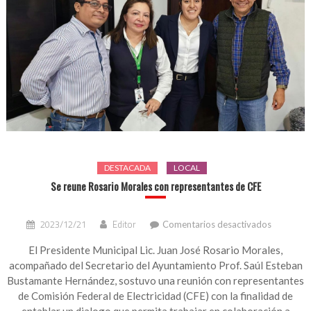
DESTACADA
LOCAL
Se reune Rosario Morales con representantes de CFE
en
2023/12/21
Editor
Comentarios desactivados
Se
reune
El Presidente Municipal Lic. Juan José Rosario Morales,
Rosario
acompañado del Secretario del Ayuntamiento Prof. Saúl Esteban
Morales
Bustamante Hernández, sostuvo una reunión con representantes
con
de Comisión Federal de Electricidad (CFE) con la finalidad de
represent