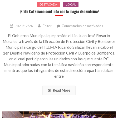
DESTACADA
LOCAL
¡Brilla Catemaco continúa con la magia decembrina!
en
2023/12/24
Editor
Comentarios desactivados
¡Brilla
Catemac
El Gobierno Municipal que preside el Lic. Juan José Rosario
continúa
Morales, a través de la Dirección de Protección Civil y Bomberos
con
Municipal a cargo del T.U.M.A Ricardo Salazar llevan a cabo el
la
1er Desfile Navideño de Protección Civil y Cuerpo de Bomberos,
magia
en el cual participaron las unidades con las que cuenta P.C
decembri
Municipal adornadas con la temática navideña correspondiente,
mientras que los integrantes de esta dirección repartían dulces
entre
Read More