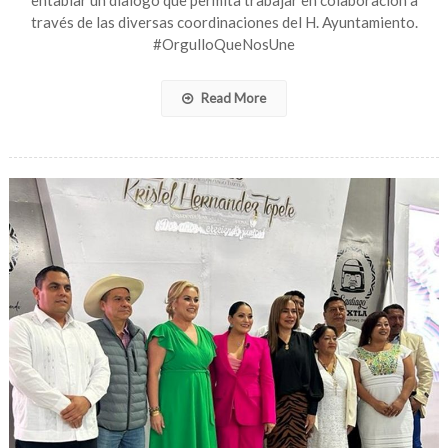
entablar un dialogo que permita trabajar en colaboración a
de
través de las diversas coordinaciones del H. Ayuntamiento.
CFE
#OrgulloQueNosUne
Read More