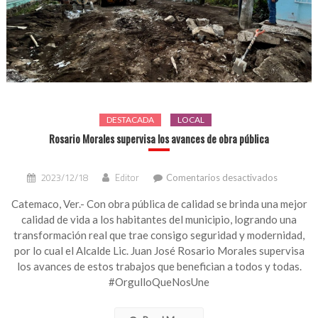
DESTACADA
LOCAL
Rosario Morales supervisa los avances de obra pública
en
2023/12/18
Editor
Comentarios desactivados
Rosario
Morales
Catemaco, Ver.- Con obra pública de calidad se brinda una mejor
supervisa
calidad de vida a los habitantes del municipio, logrando una
los
transformación real que trae consigo seguridad y modernidad,
avances
por lo cual el Alcalde Lic. Juan José Rosario Morales supervisa
de
los avances de estos trabajos que benefician a todos y todas.
obra
#OrgulloQueNosUne
pública