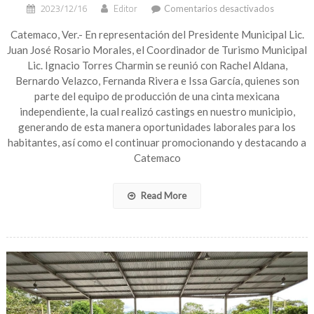
en
2023/12/16
Editor
Comentarios desactivados
Realizan
castings
Catemaco, Ver.- En representación del Presidente Municipal Lic.
para
Juan José Rosario Morales, el Coordinador de Turismo Municipal
equipo
Lic. Ignacio Torres Charmin se reunió con Rachel Aldana,
de
Bernardo Velazco, Fernanda Rivera e Issa García, quienes son
producci
parte del equipo de producción de una cinta mexicana
de
independiente, la cual realizó castings en nuestro municipio,
una
cinta
generando de esta manera oportunidades laborales para los
mexicana
habitantes, así como el continuar promocionando y destacando a
independi
Catemaco
en
Catemac
Read More