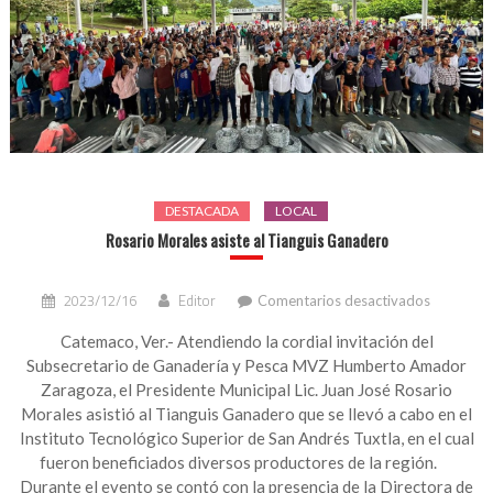
DESTACADA
LOCAL
Rosario Morales asiste al Tianguis Ganadero
en
2023/12/16
Editor
Comentarios desactivados
Rosario
Morales
Catemaco, Ver.- Atendiendo la cordial invitación del
asiste
Subsecretario de Ganadería y Pesca MVZ Humberto Amador
al
Zaragoza, el Presidente Municipal Lic. Juan José Rosario
Tianguis
Morales asistió al Tianguis Ganadero que se llevó a cabo en el
Ganader
Instituto Tecnológico Superior de San Andrés Tuxtla, en el cual
fueron beneficiados diversos productores de la región.
Durante el evento se contó con la presencia de la Directora de