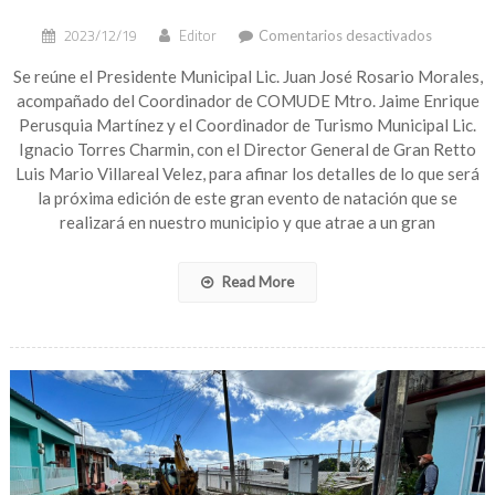
en
2023/12/19
Editor
Comentarios desactivados
Se
reúne
Se reúne el Presidente Municipal Lic. Juan José Rosario Morales,
Rosario
acompañado del Coordinador de COMUDE Mtro. Jaime Enrique
Morales
Perusquia Martínez y el Coordinador de Turismo Municipal Lic.
con
Ignacio Torres Charmin, con el Director General de Gran Retto
el
Luis Mario Villareal Velez, para afinar los detalles de lo que será
Director
la próxima edición de este gran evento de natación que se
General
de
realizará en nuestro municipio y que atrae a un gran
Gran
Retto
Read More