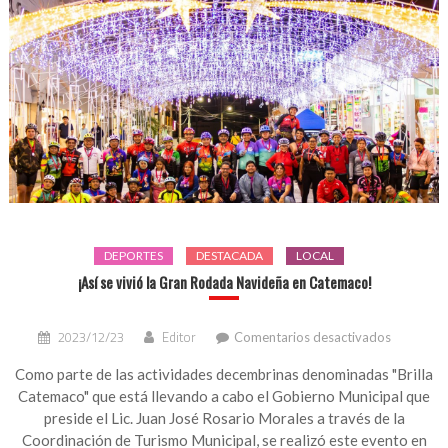
DEPORTES
DESTACADA
LOCAL
¡Así se vivió la Gran Rodada Navideña en Catemaco!
en
2023/12/23
Editor
Comentarios desactivados
¡Así
se
Como parte de las actividades decembrinas denominadas "Brilla
vivió
Catemaco" que está llevando a cabo el Gobierno Municipal que
la
preside el Lic. Juan José Rosario Morales a través de la
Gran
Coordinación de Turismo Municipal, se realizó este evento en
Rodada