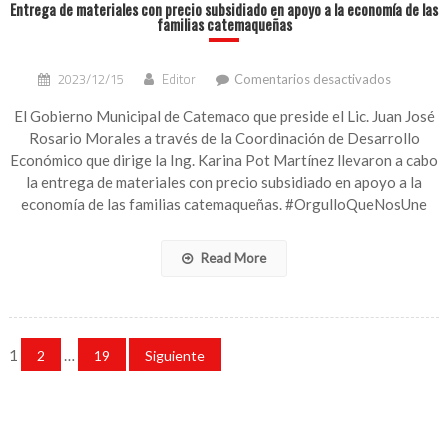
Entrega de materiales con precio subsidiado en apoyo a la economía de las
familias catemaqueñas
en
2023/12/15
Editor
Comentarios desactivados
Entrega
de
El Gobierno Municipal de Catemaco que preside el Lic. Juan José
materiale
Rosario Morales a través de la Coordinación de Desarrollo
con
Económico que dirige la Ing. Karina Pot Martínez llevaron a cabo
precio
la entrega de materiales con precio subsidiado en apoyo a la
subsidiad
economía de las familias catemaqueñas. #OrgulloQueNosUne
en
apoyo
a
Read More
la
economía
de
las
Paginación
familias
1
…
2
19
Siguiente
de
catemaqu
entradas