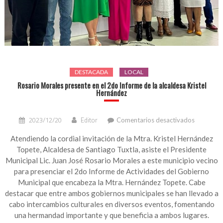
DESTACADA
LOCAL
Rosario Morales presente en el 2do Informe de la alcaldesa Kristel
Hernández
en
2023/12/20
Editor
Comentarios desactivados
Rosario
Morales
Atendiendo la cordial invitación de la Mtra. Kristel Hernández
presente
Topete, Alcaldesa de Santiago Tuxtla, asiste el Presidente
en
Municipal Lic. Juan José Rosario Morales a este municipio vecino
el
para presenciar el 2do Informe de Actividades del Gobierno
2do
Municipal que encabeza la Mtra. Hernández Topete. Cabe
Informe
destacar que entre ambos gobiernos municipales se han llevado a
de
la
cabo intercambios culturales en diversos eventos, fomentando
alcaldesa
una hermandad importante y que beneficia a ambos lugares.
Kristel