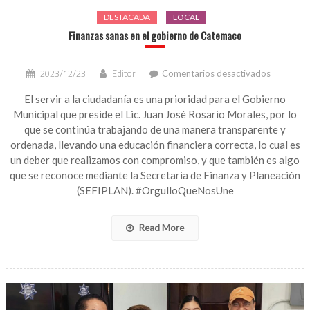
DESTACADA
LOCAL
Finanzas sanas en el gobierno de Catemaco
en
2023/12/23
Editor
Comentarios desactivados
Finanzas
sanas
El servir a la ciudadanía es una prioridad para el Gobierno
en
Municipal que preside el Lic. Juan José Rosario Morales, por lo
el
que se continúa trabajando de una manera transparente y
gobierno
ordenada, llevando una educación financiera correcta, lo cual es
de
un deber que realizamos con compromiso, y que también es algo
Catemac
que se reconoce mediante la Secretaria de Finanza y Planeación
(SEFIPLAN). #OrgulloQueNosUne
Read More