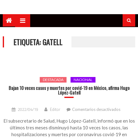
ETIQUETA:
GATELL
DESTACADA
NACIONAL
Bajan 10 veces casos y muertes por covid-19 en México, afirma Hugo
López-Gatell
en
2022/04/19
Editor
Comentarios desactivados
Bajan
10
El subsecretario de Salud, Hugo López-Gatell, informó que en los
veces
últimos tres meses disminuyó hasta 10 veces los casos, las
casos
hospitalizaciones y muertes por coronavirus covid-19 en
y