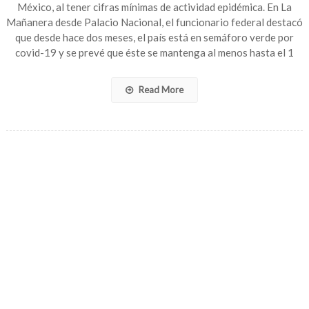
México, al tener cifras mínimas de actividad epidémica. En La
muertes
Mañanera desde Palacio Nacional, el funcionario federal destacó
por
que desde hace dos meses, el país está en semáforo verde por
covid-
19
covid-19 y se prevé que éste se mantenga al menos hasta el 1
en
México,
Read More
afirma
Hugo
López-
Gatell