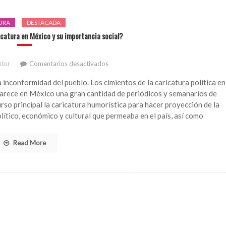
URA
DESTACADA
catura en México y su importancia social?
en
itor
Comentarios desactivados
¿Sabes
cómo
nconformidad del pueblo. Los cimientos de la caricatura política en
nace
parece en México una gran cantidad de periódicos y semanarios de
la
rso principal la caricatura humorística para hacer proyección de la
caricatura
político, económico y cultural que permeaba en el país, así como
en
México
y
Read More
su
importancia
social?