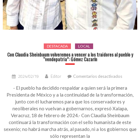
DESTACADA
LOCAL
Con Claudia Sheinbaum volveremos a vencer a los traidores al pueblo y
“vendepatria”: Gómez Cazarín
en
2024/02/19
Editor
Comentarios desactivados
Con
Claudia
- El pueblo ha decidido respaldar a quien será la primera
Sheinbau
Presidenta de México y a la continuidad de la transformación,
volverem
junto con él lucharemos para que los conservadores y
a
neoliberales no vuelvan a gobernarnos, expresó Xalapa,
vencer
Veracruz, 18 de febrero de 2024.- Con Claudia Sheinbaum
a
continuará la transformación con el sello humanista de este
los
traidores
sexenio; no habrá marcha atrás, al pasado, ni a los gobiernos que
al
sólo representan la