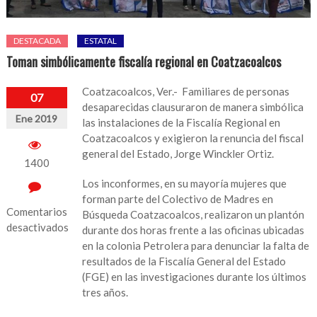
DESTACADA
ESTATAL
Toman simbólicamente fiscalía regional en Coatzacoalcos
Coatzacoalcos, Ver.- Familiares de personas
07
desaparecidas clausuraron de manera simbólica
Ene 2019
las instalaciones de la Fiscalía Regional en
Coatzacoalcos y exigieron la renuncia del fiscal
general del Estado, Jorge Winckler Ortiz.
1400
Los inconformes, en su mayoría mujeres que
forman parte del Colectivo de Madres en
Comentarios
Búsqueda Coatzacoalcos, realizaron un plantón
desactivados
durante dos horas frente a las oficinas ubicadas
en la colonia Petrolera para denunciar la falta de
en
resultados de la Fiscalía General del Estado
Toman
(FGE) en las investigaciones durante los últimos
simbólicamente
tres años.
fiscalía
regional