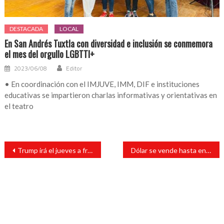
DESTACADA
LOCAL
En San Andrés Tuxtla con diversidad e inclusión se conmemora
el mes del orgullo LGBTTI+
2023/06/08
Editor
• En coordinación con el IMJUVE, IMM, DIF e instituciones
educativas se impartieron charlas informativas y orientativas en
el teatro
Navegación
Trump irá el jueves a frontera con México
Dólar se vende hasta en 19.72 pesos en bancos
de
entradas