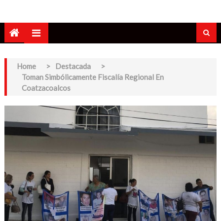
Home
>
Destacada
>
Toman Simbólicamente Fiscalía Regional En
Coatzacoalcos