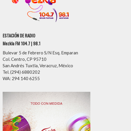
ESTACIÓN DE RADIO
Mezkla FM 104.7 | 98.1
Bulevar 5 de Febrero S/N Esq. Emparan
Col. Centro, CP 95710
San Andrés Tuxtla, Veracruz, México
Tel. (294) 6880202
WA: 294 140 6255