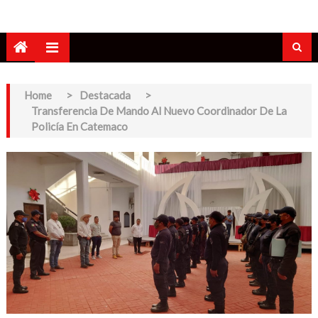
Home
>
Destacada
>
Transferencia De Mando Al Nuevo Coordinador De La
Policía En Catemaco