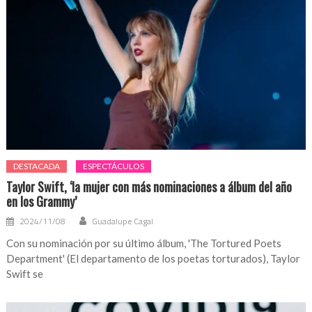
nuevo
Coordinador
de
la
Policía
en
Catemaco
DESTACADA
ESPECTÁCULOS
Taylor Swift, ‘la mujer con más nominaciones a álbum del año
en los Grammy’
2024/11/08
Guadalupe Cagal
Con su nominación por su último álbum, 'The Tortured Poets
Department' (El departamento de los poetas torturados), Taylor
Swift se