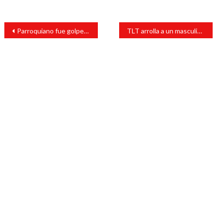
Navegación
Parroquiano fue golpeado brutalmente
TLT arrolla a un masculino
de
entradas