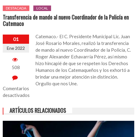
DESTACADA
LOCAL
Transferencia de mando al nuevo Coordinador de la Policía en
Catemaco
Catemaco.- El C. Presidente Municipal Lic. Juan
01
José Rosario Morales, realizó la transferencia
Ene 2022
de mando al nuevo Coordinador de la Policía, C.
Roger Alexander Echavarría Pérez, así mismo
hizo hincapié de que se respeten los Derechos
508
Humanos de los Catemaqueños y los exhortó a
brindar una mejor atención sin distinción.
Orgullo que nos Une.
Comentarios
desactivados
en
ARTÍCULOS RELACIONADOS
Transferencia
de
mando
al