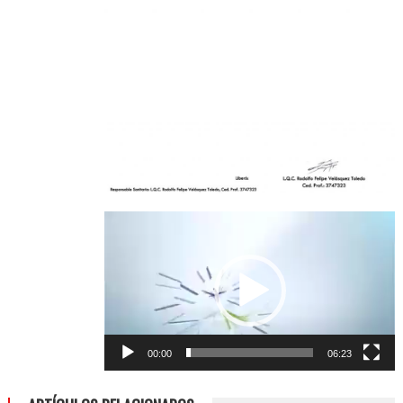
Reproductor
de
vídeo
00:00
06:23