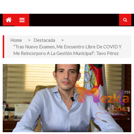
Home
>
Destacada
>
“Tras Nuevo Examen, Me Encuentro Libre De COVID Y
Me Reincorporo A La Gestión Municipal”: Tavo Pérez