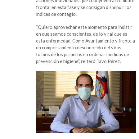
acciones individuales que coadyuven al combate
encuentro
frontal en esta fase y se consigan disminuir los
libre
índices de contagio.
de
COVID
“Quiero aprovechar este momento para insistir
y
en que seamos conscientes, de lo viral que es
me
esta enfermedad. Como Ayuntamiento y frente a
reincorporo
un comportamiento desconocido del virus,
a
fuimos de los primeros en ordenar medidas de
la
prevención e higiene”, reiteró Tavo Pérez.
gestión
municipal”:
Tavo
Pérez