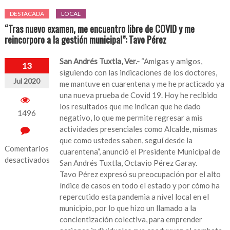
DESTACADA
LOCAL
“Tras nuevo examen, me encuentro libre de COVID y me
reincorporo a la gestión municipal”: Tavo Pérez
San Andrés Tuxtla, Ver.-
“Amigas y amigos,
13
siguiendo con las indicaciones de los doctores,
Jul 2020
me mantuve en cuarentena y me he practicado ya
una nueva prueba de Covid 19. Hoy he recibido
los resultados que me indican que he dado
1496
negativo, lo que me permite regresar a mis
actividades presenciales como Alcalde, mismas
que como ustedes saben, seguí desde la
Comentarios
cuarentena”, anunció el Presidente Municipal de
desactivados
San Andrés Tuxtla, Octavio Pérez Garay.
Tavo Pérez expresó su preocupación por el alto
en
índice de casos en todo el estado y por cómo ha
“Tras
repercutido esta pandemia a nivel local en el
nuevo
municipio, por lo que hizo un llamado a la
examen,
concientización colectiva, para emprender
me