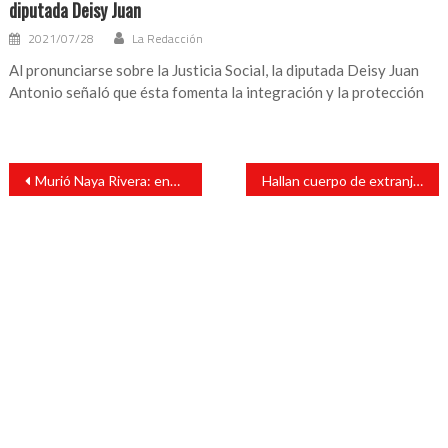
diputada Deisy Juan
2021/07/28
La Redacción
Al pronunciarse sobre la Justicia Social, la diputada Deisy Juan
Antonio señaló que ésta fomenta la integración y la protección
Navegación
Murió Naya Rivera: encontraron el cuerpo de la actriz de Glee en el lago Piru
Hallan cuerpo de extranjero en habitación de hotel
de
entradas