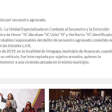
rios por secuestro agravado.
25.- La Unidad Especializada en Combate al Secuestro y la Extorsión
ra de Hever “N”, Abraham “N”, Uziel “N” y Heriberto “N”, identificad
robables responsables del delito de secuestro agravado, cometido e
 las iniciales L.V.R.
 de 2019, en la localidad de Ixtagapa, municipio de Acayucan, cuand
e su vehículo, fue interceptada por sujetos armados, quienes lo
utomotor a una vivienda ubicada en el mismo municipio.