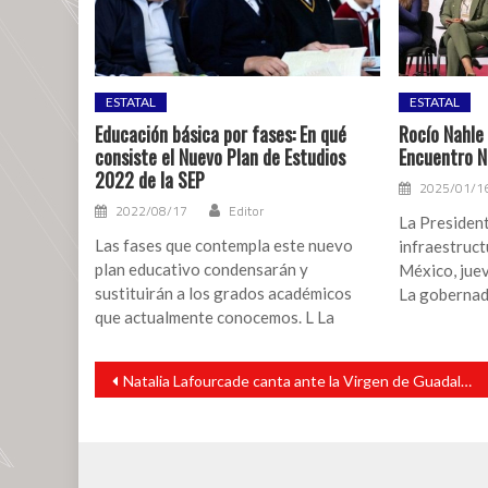
delictiva
de
la
región
ESTATAL
ESTATAL
sur
Educación básica por fases: En qué
Rocío Nahle 
consiste el Nuevo Plan de Estudios
Encuentro N
2022 de la SEP
2025/01/1
2022/08/17
Editor
La Presiden
Las fases que contempla este nuevo
infraestruct
plan educativo condensarán y
México, jue
sustituirán a los grados académicos
La gobernad
que actualmente conocemos. L La
Navegación
Natalia Lafourcade canta ante la Virgen de Guadalupe en el Museo del Prado
de
entradas