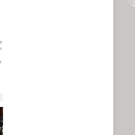
os
n
o