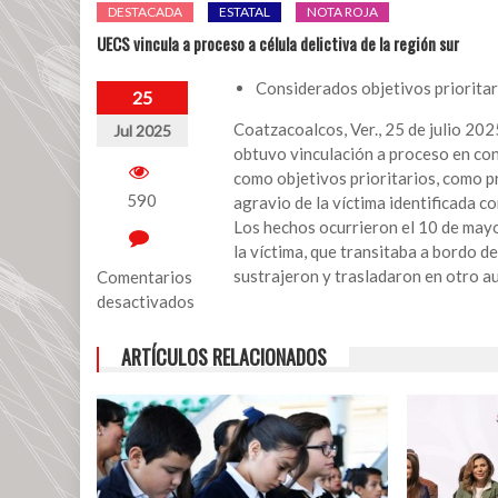
DESTACADA
ESTATAL
NOTA ROJA
UECS vincula a proceso a célula delictiva de la región sur
Considerados objetivos priorita
25
Coatzacoalcos, Ver., 25 de julio 20
Jul 2025
obtuvo vinculación a proceso en cont
como objetivos prioritarios, como p
590
agravio de la víctima identificada con
Los hechos ocurrieron el 10 de mayo
la víctima, que transitaba a bordo d
sustrajeron y trasladaron en otro a
Comentarios
desactivados
en
ARTÍCULOS RELACIONADOS
UECS
vincula
a
proceso
a
célula