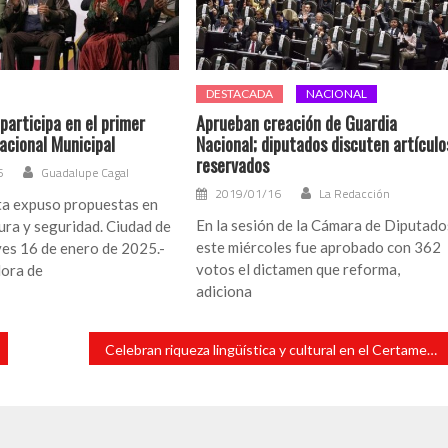
DESTACADA
NACIONAL
participa en el primer
Aprueban creación de Guardia
acional Municipal
Nacional; diputados discuten artículo
reservados
6
Guadalupe Cagal
2019/01/16
La Redacción
ta expuso propuestas en
En la sesión de la Cámara de Diputado
ura y seguridad. Ciudad de
este miércoles fue aprobado con 362
ves 16 de enero de 2025.-
votos el dictamen que reforma,
ora de
adiciona
Celebran riqueza lingüística y cultural en el Certamen de Oratoria Notlahtol