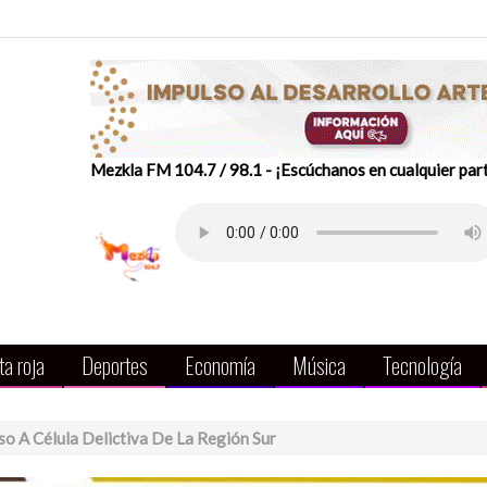
Mezkla FM 104.7 / 98.1 - ¡Escúchanos en cualquier par
a roja
Deportes
Economía
Música
Tecnología
o A Célula Delictiva De La Región Sur