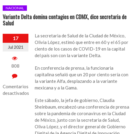
NACIONAL
Variante Delta domina contagios en CDMX, dice secretaria de
Salud
La secretaria de Salud de la Ciudad de México,
17
Olivia López, estimó que entre en 60 y el 65 por
Jul 2021
ciento de los casos de COVID-19 en la capital
del país son con la variante Delta.
808
En conferencia de prensa, la funcionaria
capitalina señaló que un 20 por ciento sería con
la variante Alfa, desplazando a la variante
Comentarios
mexicana y a la Gama.
desactivados
Este sábado, la jefa de gobierno, Claudia
en
Sheinbaum, encabezó una conferencia de prensa
Variante
sobre la pandemia de coronavirus en la Ciudad
Delta
de México, junto con la secretaria de Salud,
domina
Oliva López, y el director general de Gobierno
contagios
Digital de la Agencia Digital de Innovación