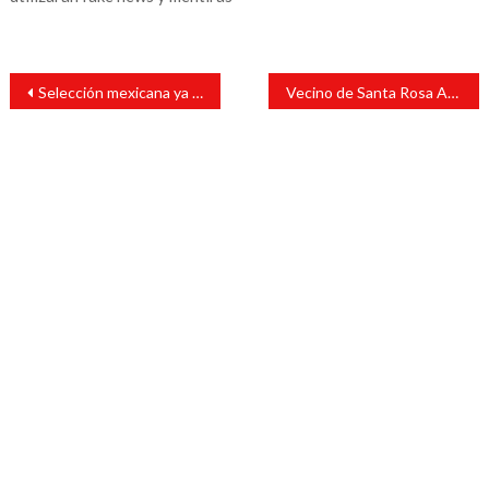
Navegación
Selección mexicana ya se encuentra en la Villa Olímpica de Tokio
Vecino de Santa Rosa Abata intenta acabar con su vida
de
entradas