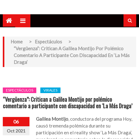
Home
>
Espectáculos
>
“Vergüenza”: Critican A Galilea Montijo Por Polémico
Comentario A Participante Con Discapacidad En ‘La Más
Draga’
ESPECTÁCULOS
VIRALES
“Vergüenza”: Critican a Galilea Montijo por polémico
comentario a participante con discapacidad en ‘La Más Draga’
Galilea Montijo
, conductora del programa Hoy,
06
causó tremenda polémica durante su
Oct 2021
participación en el reality show ‘La Más Draga’,