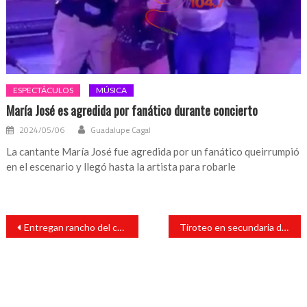
ESPECTÁCULOS
MÚSICA
María José es agredida por fanático durante concierto
2024/05/06
Guadalupe Cagal
La cantante María José fue agredida por un fanático queirrumpió
en el escenario y llegó hasta la artista para robarle
Navegación
Entregan rancho del capo ‘La Barbie’ a ganadora de sorteo de la Lotería Nacional
Tiroteo en secundaria de Arlington en Texas
de
entradas