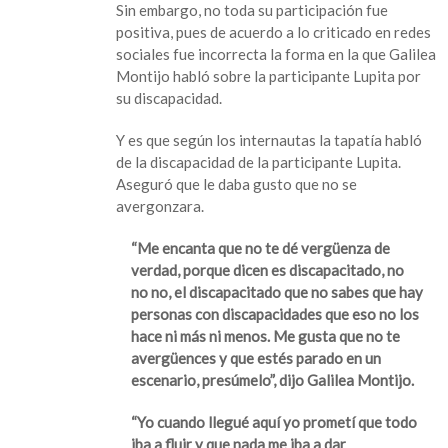
Sin embargo, no toda su participación fue
‘La
positiva, pues de acuerdo a lo criticado en redes
Más
sociales fue incorrecta la forma en la que Galilea
Draga’
Montijo habló sobre la participante Lupita por
su discapacidad.
Y es que según los internautas la tapatía habló
de la discapacidad de la participante Lupita.
Aseguró que le daba gusto que no se
avergonzara.
“Me encanta que no te dé vergüenza de
verdad, porque dicen es discapacitado, no
no no, el discapacitado que no sabes que hay
personas con discapacidades que eso no los
hace ni más ni menos. Me gusta que no te
avergüences y que estés parado en un
escenario, presúmelo”, dijo Galilea Montijo.
“Yo cuando llegué aquí yo prometí que todo
iba a fluir y que nada me iba a dar