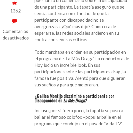
pues lanzó un comentario sobre la discapacidad
de una participante. La tapatía aseguró que se
1362
sentía contenta con el hecho de que la
participante con discapacidad no se
avergonzara. ¿Qué más dijo? Como era de
Comentarios
esperarse, las redes sociales ardieron en su
desactivados
contra con severas críticas.
en
Todo marchaba en orden en su participación en
“Vergüenza”:
el programa de ‘La Más Draga’. La conductora de
Critican
Hoy lució un increíble look. En sus
a
participaciones sobre las participantes drag, la
Galilea
famosa fue positiva. Alentó para que siguieran
Montijo
sus sueños y para que mejoraran.
por
polémico
¿Galilea Montijo discriminó a participante por
comentario
discapacidad en
La Más Draga
?
a
Incluso, por si fuera poco, la tapatía se puso a
participante
bailar el famoso colofox –popular baile en el
con
programa que condujo en el pasado ‘Vida TV’–.
discapacidad
en