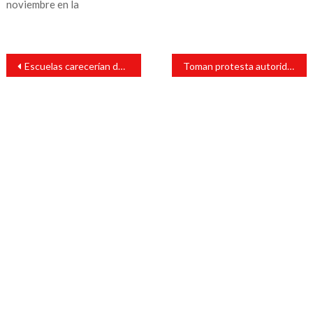
noviembre en la
Navegación
Escuelas carecerían de recursos propios ante decisión de SEV de controlar cooperativas
Toman protesta autoridades de la Policía Municipal de Catemaco
de
entradas