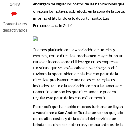
1448
encargará de vigilar los costos de las habitaciones que 
ofrezcan los hoteles, sobretodo en la zona de la costa, 
informó el titular de este departamento, Luis 
Comentarios
Fernando Lavalle Guillén.
desactivados
en
Vigilará
“Hemos platicado con la Asociación de Hoteles y 
dirección
Moteles, con la directiva, precisamente ayer hubo un 
de
curso enfocado sobre el liderazgo en las empresas 
Turismo
turísticas, que se llevó a cabo en Nanciyaga, y ahí 
costos
tuvimos la oportunidad de platicar con parte de la 
de
directiva, precisamente una de las estrategias es 
hoteles
invitarlos, tanto a la asociación como a la Cámara de 
de
Comercio, que son los que directamente pueden 
San
regular esta parte de los costos”, comentó.
Andrés
Reconoció que ha habido muchos turistas que llegan 
Tuxtla
a vacacionar a San Andrés Tuxtla que se han quejado 
durante
de los altos costos y de la calidad del servicio que 
vacaciones
brindan los diversos hoteleros y restauranteros de la 