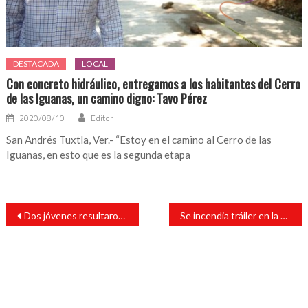
DESTACADA
LOCAL
Con concreto hidráulico, entregamos a los habitantes del Cerro
de las Iguanas, un camino digno: Tavo Pérez
2020/08/10
Editor
San Andrés Tuxtla, Ver.- “Estoy en el camino al Cerro de las
Iguanas, en esto que es la segunda etapa
Navegación
Dos jóvenes resultaron lesionado por proyectil de arma de fuego
Se incendia tráiler en la autopista
de
entradas