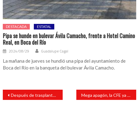
DESTACADA
ESTATAL
Pipa se hunde en bulevar Ávila Camacho, frente a Hotel Camino
Real, en Boca del Río
2024/08/29
Guadalupe Cagal
La mañana de jueves se hundió una pipa del ayuntamiento de
Boca del Río en la banqueta del bulevar Ávila Camacho.
Navegación
Después de trasplante doble de riñón y 8 meses en el hospital, dan de alta a Toño Mauri
Mega apagón, la CFE ya repuso el servicio a 65% de afectados
de
entradas