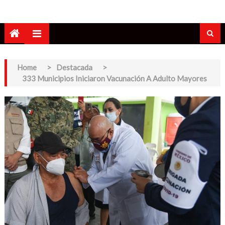
Home
>
Destacada
>
333 Municipios Iniciaron Vacunación A Adulto Mayores