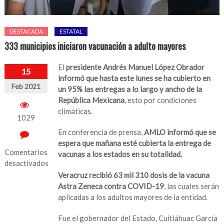
DESTACADA
ESTATAL
333 municipios iniciaron vacunación a adulto mayores
El
presidente Andrés Manuel López Obrador
15
informó que hasta este lunes se ha cubierto en
Feb 2021
un 95% las entregas a lo largo y ancho de la
República Mexicana
, esto por condiciones
climáticas.
1029
En conferencia de prensa,
AMLO informó que se
espera que mañana esté cubierta la entrega de
Comentarios
vacunas a los estados en su totalidad.
desactivados
Veracruz recibió 63 mil 310 dosis de la vacuna
en
Astra Zeneca contra COVID-19
, las cuales serán
333
aplicadas a los adultos mayores de la entidad.
municipios
iniciaron
Fue el gobernador del Estado, Cuitláhuac García
vacunación