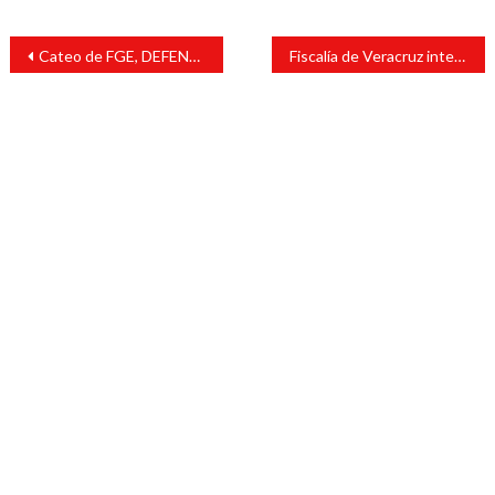
Navegación
Cateo de FGE, DEFENSA y SSP deja seis policías detenidos e indicios asegurados en Coscomatepec
Fiscalía de Veracruz intensifica combate a la extorsión con aseguramiento de 127 máquinas tragamonedas en 6 cateos
de
entradas