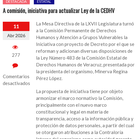
DESTACADA
ESTATAL
A comisión, iniciativa para actualizar Ley de la CEDHV
La Mesa Directiva de la LXVII Legislatura turnó
11
a la Comisión Permanente de Derechos
Abr 2026
Humanos y Atención a Grupos Vulnerables la
Iniciativa con proyecto de Decreto por el que se
reforman y adicionan diversas disposiciones de
277
la Ley Número 483 de la Comisión Estatal de
Derechos Humanos de Veracruz, presentada por
la presidenta del organismo, Minerva Regina
Comentarios
Pérez López.
desactivados
La propuesta de iniciativa tiene por objeto
en
armonizar el marco normativo la Comisión,
A
principalmente con el nuevo marco
comisión,
constitucional y legal en materia de
iniciativa
transparencia, acceso a la información pública y
para
protección de datos personales, a partir del cual
actualizar
se otorgaron atribuciones a la Contraloría
Ley
Interna del organismo como autoridad garante.